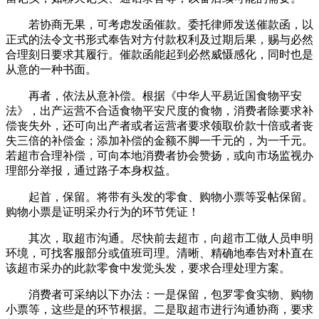
若协商无果，可考虑发函催款。委托律师发送催款函，以
正式的法令文书形式奉告对方付款权利及过期后果，赐与必然
合理刻日要求其履行。催款函能起到必然威慑感化，同时也是
从意的一种书面。
再者，依法从意补偿。根据《中华人平易近国食物平安
法》，出产运营不合适食物平安尺度的食物，消费者除要求补
偿丧失外，还可向出产者或者运营者要求领取价款十倍或者丧
失三倍的补偿金；添加补偿的金额不脚一千元的，为一千元。
若超市合理补偿，可向本地消费者协会赞扬，或向市场监视办
理部分举报，通过路子本身权益。
起首，保留。将带有头发的零食、购物小票等妥帖保留。
购物小票是证明采办行为的环节凭证！
其次，取超市沟通。尽快前去超市，向超市工做人员申明
环境，可找客服部分或值班司理。清晰、精确地奉告对朴直在
该超市采办的此款零食中发觉头发，要求合理处理方案。
消费者可采纳以下办法：一是保留，包罗零食实物、购物
小票等，这些是的环节根据。二是取超市进行沟通协商，要求