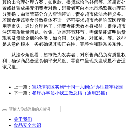
其给出合理处理方案，如退款、换货或恰当补偿等。若超市处
置或处置成果无消费者对劲，消费者可向本地市场监视办理部
分赞扬，由监管部分介入查询拜访，责令超市依法承担义务。
若因食用该零食导致身体不适，还可要求超市承担响应医疗费
用等丧失。通过合理路子，消费者能无效本身权益，促使超市
注沉商质量量问题。收集。这是环节环节，需保留能证明供货
现实及货款金额的各类，如合同、送货单、对账单、等。这些
是从意的根本，务必确保其实正在性、完整性和联系关系性。
从法令角度看，超市做为发卖者，对所售商品负有质量权
利，确保商品合适食物平安尺度。零食中呈现头发现显不合适
该尺度。
上一篇：
宝鸡渭滨区实施“十同一六到位”办理建牢校园
下一篇：
餐厅办事员小我工做总结（通用25篇）
关于我们
食品安全常识