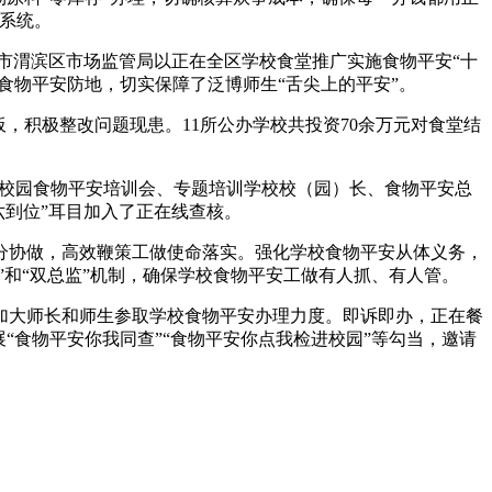
频系统。
渭滨区市场监管局以正在全区学校食堂推广实施食物平安“十
食物平安防地，切实保障了泛博师生“舌尖上的平安”。
积极整改问题现患。11所公办学校共投资70余万元对食堂结
校园食物平安培训会、专题培训学校校（园）长、食物平安总
六到位”耳目加入了正在线查核。
协做，高效鞭策工做使命落实。强化学校食物平安从体义务，
”和“双总监”机制，确保学校食物平安工做有人抓、有人管。
大师长和师生参取学校食物平安办理力度。即诉即办，正在餐
“食物平安你我同查”“食物平安你点我检进校园”等勾当，邀请