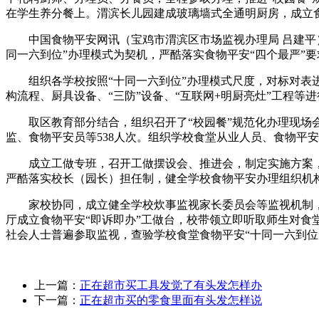
在学生养分餐上。渭滨长儿园建成玻璃墙式全通明厨房，成立食
中国食物平安网讯（宝鸡市渭滨区市场监视办理局 吕建平）
同一六到位”办理模式为契机，严酷落实食物平安“四个最严”
组织各学校按照“十同一六到位”办理模式尺度，对标对表进
构流程、厨具设备、“三防”设备、“互联网+明厨亮灶”工程等
取区教育部分结合，组织召开了“校园餐”规范化办理现场会
监、食物平安员等538人次。组织学校食堂从业人员、食物平
成立工做专班，召开工做摆设会、推进会，制定实施方案，
严酷落实校长（园长）担任制，健全学校食物平安办理组织机构
家校协同，成立健全学校炊事监视家长委员会等监视机制，
厅成立食物平安“即诉即办”工做台，校带领立即听取师生对食
社会人士普遍参取监视，查验学校食堂食物平安“十同一六到位
上一篇：
正在超市买工具发觉了有头发怎样办
下一篇：
正在超市买的零食里面有头发怎样说