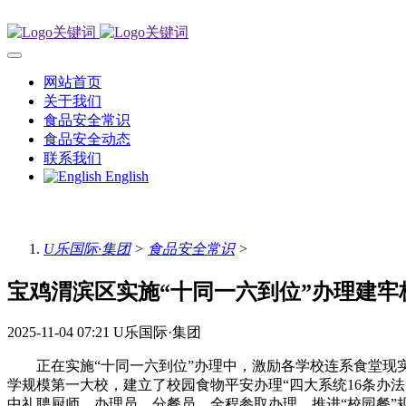
网站首页
关于我们
食品安全常识
食品安全动态
联系我们
English
U乐国际·集团
>
食品安全常识
>
宝鸡渭滨区实施“十同一六到位”办理建牢
2025-11-04 07:21
U乐国际·集团
正在实施“十同一六到位”办理中，激励各学校连系食堂现实
学规模第一大校，建立了校园食物平安办理“四大系统16条办法
中礼聘厨师、办理员、分餐员，全程参取办理，推进“校园餐”