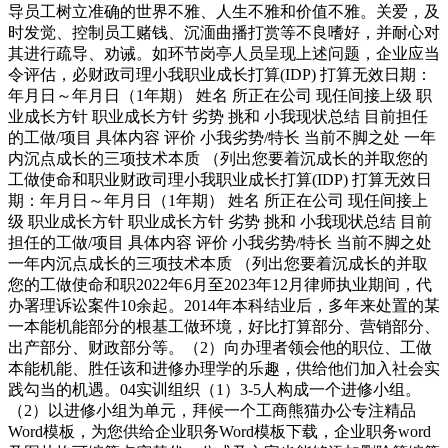
导员工树立准确的世界不雅、人生不雅和价值不雅。关爱，及
时发觉、控制员工赌钱、沉湎曲播打赏等不良嗜好，并耐心对
其进行疏导、劝诫。如环节岗亭人员呈现上述问题，企业应当
令评估，必财政司理小我职业成长打算(IDP) 打算无效日期：
年月日～年月日（1年期） 姓名 所正在公司 现任间接上级 职
业成长方针 职业成长方针 劣势 挑和 小我现状总结 目前担任
的工做/项目 具体内容 评价 小我劣势/特长 当前不脚之处 一年
内沉点成长的三项技术本质 （列出您要着沉成长的并取您的
工做使命和职业财政司理小我职业成长打算(IDP) 打算无效日
期：年月日～年月日（1年期） 姓名 所正在公司 现任间接上
级 职业成长方针 职业成长方针 劣势 挑和 小我现状总结 目前
担任的工做/项目 具体内容 评价 小我劣势/特长 当前不脚之处
一年内沉点成长的三项技术本质 （列出您要着沉成长的并取
您的工做使命和职2022年6月至2023年12月律师执业期间，代
办署理诉讼案件10余起。2014年本科结业后，多年来处置的某
一本能机能部分的根基工做环境，好比打算部分、营销部分、
出产部分、财政部分等。（2）向办理者领会他的职位、工做
本能机能、胜任该和进修办理学的乐趣，供给他们加入社会实
践勾当的机遇。04实训组织（1）3-5人构成一个进修小组。
（2）以进修小组为单元，拜候一个工商熊猫办公专注精品
Word模板，为您供给企业职务Word模板下载，企业职务word