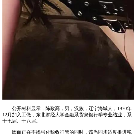
公开材料显示，陈政高，男，汉族，辽宁海城人，1970年
12月加入工做，东北财经大学金融系货泉银行学专业结业，系
十七届、十八届。
因而正在不竭强化税收征管的同时，该当同步适度推进税