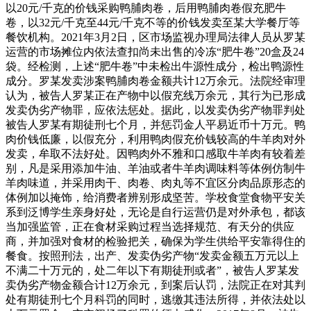
以20元/千克的价钱采购鸭脯肉卷，后用鸭脯肉卷假充肥牛
卷，以32元/千克至44元/千克不等的价钱发卖至某大学餐厅等
餐饮机构。2021年3月2日，区市场监视办理局法律人员从罗某
运营的市场摊位内依法查扣尚未出售的冷冻“肥牛卷”20盒及24
袋。经检测，上述“肥牛卷”中未检出牛源性成分，检出鸭源性
成分。罗某发卖涉案鸭脯肉卷金额共计12万余元。法院经审理
认为，被告人罗某正在产物中以假充线万余元，其行为已形成
发卖伪劣产物罪，应依法惩处。据此，以发卖伪劣产物罪判处
被告人罗某有期徒刑七个月，并惩罚金人平易近币十万元。鸭
肉价钱低廉，以假充分，利用鸭肉假充价钱较高的牛羊肉对外
发卖，牟取不法好处。因鸭肉外不雅和口感取牛羊肉有较着差
别，凡是采用添加牛油、羊油或者牛羊肉调味料等体例仿制牛
羊肉味道，并采用肉干、肉卷、肉丸等不宜区分肉品原形态的
体例加以掩饰，给消费者辨别形成坚苦。学校食堂食物平安关
系到泛博学生亲身好处，无论是自行运营仍是对外承包，都该
当加强监管，正在食材采购过程当选择规范、有天分的供应
商，并加强对食材的检验把关，确保为学生供给平安靠得住的
餐食。按照刑法，出产、发卖伪劣产物“发卖金额五万元以上
不满二十万元的，处二年以下有期徒刑或者”，被告人罗某发
卖伪劣产物金额合计12万余元，到案后认罚，法院正在对其判
处有期徒刑七个月科罚的同时，逃缴其违法所得，并依法处以