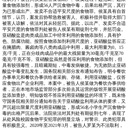
量食物添加剂，形成56人严沉食物中毒，后果出格严沉，其行
为已形成出产、发卖不合适平安尺度的食物罪。侯某具有自首
情节，认罚，案发后协帮急救被害人、积极补偿并取得大部门
被害人谅解，依法对其从轻惩罚。据此，以出产、发卖不合适
平安尺度的食物罪判处被告人侯某有期徒刑七年，并惩罚金。
亚硝酸盐是肉类成品加工中经常利用的食物添加剂，具有护
色、防腐功能。按照食物添加剂利用尺度的，亚硝酸盐答应正
在腌腊肉、酱卤肉等八类肉成品中利用，最大利用量为0。15
克/千克，正在分歧肉成品中的最大残留量为30毫克/千克至70
毫克/千克不等。亚硝酸盐虽然是答应利用的食物添加剂，但
具有较强毒性，且暗藏期短，中毒发病敏捷。为无效防止亚硝
酸盐中毒变乱发生，国务院相关部分发布通知布告，明令餐饮
办事单元和餐饮办事供给者采购、存储、利用亚硝酸盐，仅答
应食物出产企业利用。本案中，被告人侯某做为餐饮办事供给
者，正在本地市场监管部分多次前去其运营的饭馆开展亚硝酸
盐添加查抄、明知饭馆不答应利用亚硝酸盐的环境下，既未恪
守国务院相关部分通知布告关于亚硝酸盐利用从体的要求，又
严沉超出限量尺度利用亚硝酸盐，形成56名小学生严沉食物中
毒的出格严沉后果。法院依法对其判处有期徒刑七年，表现了
从处风险校园食物平安犯罪的明显立场，对警示、此类犯罪具
有积极意义。2020年至2021年3月，被告人罗某为不法取利，