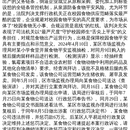
出产的义务链条，倒逼企业成立从原粮采购、委托加工到标签
设想的全链条管控机制，从泉源防备食物平安风险。尤为环节
的是，法院判决支撑行政机关正在校园食物供应范畴落实最严
酷的监管，企业规避对校园食物平安的高尺度要求，为市场从
体了“校园食物无小事、合规运营是底线”的红线。该判决充实
表现了司法机关以“最严尺度”守护校园师生“舌尖上平安”的义
务担任，对规范食物出产运营行为，出格是保障校园食物平安
具有主要指点和示范意义。2024年4月10日，某区市场监视办
理局对某小学食堂开展食物平安监视抽检，对同月9日购入的
猪后腿肉留样样品进行检测。《检测演讲》显示：经抽样查
验，氯霉素项目不合适农业农村部《食物动物中利用的药品及
其他化合物清单》要求。经查询拜访，该批不及格猪后腿肉系
某食物公司发卖，该食物公司运营范畴为生猪收购、屠宰及发
卖。同年5月10日，区市场监视办理局向某食物公司送达《查
验演讲》，并对其进行立案查询拜访。同月16日，某食物公司
向某区市场监视办理局提出申请。该局进行审核后，于同年7
月25日向某食物公司送达《行政惩罚奉告书》。同月29日，某
食物公司提交书面陈述看法书。某区市场监视办理局进行法制
复核后，于同年8月5日做出涉案《行政惩罚决定书》，某食物
公司违法所得，并惩罚款6万元。后某区人平易近经行政复议
决定维持上述惩罚决定。某食物公司遂提起本案行政诉讼，请
求法院判决撤销涉案行政惩罚决定和行政复议决定。一审法院