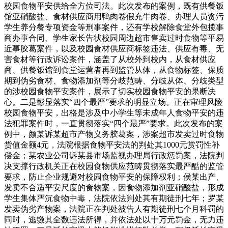
校园食物平安供给全方位司法。此次发布的案例，既有供餐饭
馆亚硝酸盐、食材供应商用鸭肉卷假充牛肉卷、办理人员贪污
学生养分餐专项资金等刑事案件，还有学校解除食堂外包揽事
商办事合同、学生家长告状校园周边超市售卖过时食物等平易
近事胶葛案件，以及校园食材供应商标签违法、供应有毒、无
害食材等行政诉讼案件，涵盖了从校外到校内，从食材供应
商、供餐饭馆到食堂运营者再到监管从体，从食物标签、保质
期到伪劣食材、食物添加剂等分歧范畴、分歧从体、分歧类型
的涉校园食物平安案件，展示了切实校园食物平安的果断决
心。二是彰显落实“四个最严”要求的明显立场。正在审理风险
校园食物平安，出格是涉及中小学生等未成年人食物平安的违
法犯罪案件时，一直贯彻落实“四个最严”要求。此次发布的案
例中，颜某诉某超市产物义务胶葛案，涉案超市发卖过时食物
货值金额4元，法院根据食物平安法的判处其1000元赏罚性补
偿金；某农业公司诉某县市场监视办理局行政惩罚案，法院判
决支撑行政机关正在校园食物供应范畴贯彻落实最严酷的监管
要求，防止企业规避对校园食物平安的保障权利；侯某出产、
发卖不合适平安尺度的食物案，因食物添加剂亚硝酸盐，形成
学生集体严沉食物中毒，法院依法判处其有期徒刑七年；罗某
发卖伪劣产物案，法院正在判处被告人有期徒刑七个月科罚的
同时，逃缴其全数违法所得，并依法处以十万元罚金，无力违