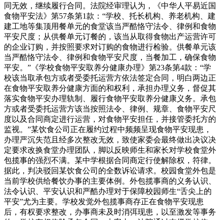
同无效，继续履行合同。法院经审理认为，《中华人平易近国
食物平安法》第57条第1款：“学校、托长机构、养老机构、建
建工地等集顶用餐单元的食堂该当严酷恪守法令、律例和食物
平安尺度；从供餐单元订餐的，该当从取得食物出产运营许可
的企业订购，并按照要求对订购的食物进行检验。供餐单元该
当严酷恪守法令、律例和食物平安尺度，当餐加工，确保食物
平安。”《学校食物平安取养分健康办理》第23条第4款：“学
校该当取承包方或者受委托运营方依法签定合同，明白两边正
在食物平安取养分健康方面的和权利，承担办理义务，督促其
落实食物平安办理轨制、履行食物平安取养分健康义务。承包
方或者受委托运营方该当按照法令、律例、规章、食物平安尺
度以及合同商定进行运营，对食物平安担任，并接管委托方的
监视。”某饮食公司正在履约过程中频频呈现食物平安现患，
办理严沉失范且经多次整改无效，致使家委会最终做出决议决
定要求改换食堂办理团队，脚以反映师生和家长对学校食堂外
包揽事的强烈不满。某中学根据合同商定行使解除权，符律。
据此，判决驳回某饮食公司的全数诉讼请求。校园食堂外包是
当前学校供给餐饮办事的主要体例。外包揽事商的义务认识、
法令认识、平安认识和严酷办理对于保障校园师生“舌尖上的
平安”尤为主要。学校发觉外包揽事商存正在食物平安现患
后，有权要求整改，办事商未及时消弭现患，以至激发等事务