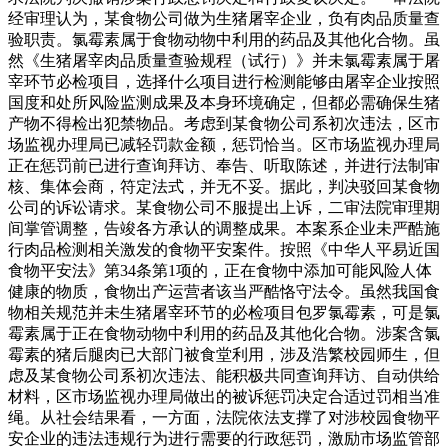
经审理认为，某食物公司做为生猪屠宰企业，负有肉品质量查
验职责。氯霉素属于食物动物中利用的药品及其他化合物。虽
然《生猪屠宰肉品质量查验规程（试行）》并未氯霉素属于屠
宰环节必检项目，选择什么项目进行检测能够由屠宰企业按照
国度和处所风险监测成果及本身环境确定，但都必需确保生猪
产物不得检出犯禁物品。考虑到某食物公司系初次违法，区市
场监视办理局已减轻罚款金额，惩罚恰当。区市场监视办理局
正在惩罚前已进行查询拜访、奉告、听取陈述，并进行法制审
核、集体会商，符定法式，并无不妥。据此，判决驳回某食物
公司的诉讼请求。某食物公司不服提出上诉，二审法院审理期
间掌管调整，告竣各方承认的调整成果。本案系企业未严酷施
行肉品检测相关激发的食物平安案件。按照《中华人平易近国
食物平安法》第34条第1项的，正在食物中添加可能风险人体
健康的物质，食物出产运营者该当严酷恪守法令。虽然我国食
物相关规范并未生猪屠宰环节的必检项目包罗氯霉素，可是氯
霉素属于正在食物动物中利用的药品及其他化合物。涉案含氯
霉素的猪后腿肉已大部门被食堂利用，涉及浩繁校园师生，但
虑及某食物公司系初次违法、能积极共同查询拜访、自动供给
材料，区市场监视办理局做出的被诉惩罚决定合适过罚相当准
绳。从社会结果看，一方面，法院依法支撑了对涉校园食物平
安企业的违法违规行为进行需要的行政惩罚，激励市场监管部