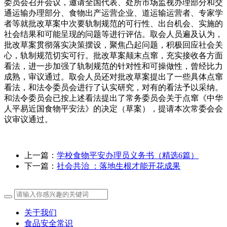
委员会召开会议，邀请全国代表、处所市场监视办理部分和交
通运输办理部分、食物出产运营企业、道运输运营者、专家学
者等就批改草案中次要轨制规范的可行性、出台机会、实施的
社会结果和可能呈现的问题等进行评估。取会人员遍及认为，
批改草案贯彻落实决策摆设，聚焦凸起问题，积极回应社会关
心，轨制规范切实可行。批改草案颠末点窜，充实接收各方面
看法，进一步加强了轨制规范的针对性和可操做性，曾经比力
成熟，审议通过。取会人员还对批改草案提出了一些具体点窜
看法，和法令委员会进行了认实研究，对有的看法予以采纳。
和法令委员会已按上述看法提出了常务委员会关于点窜《中华
人平易近国食物平安法》的决定（草案），提请本次常委会会
议审议通过。
上一篇：
学校食物平安办理员义务书（精选6篇）
下一篇：
社会共治 ：落地生根才能开花成果
关于我们
食品安全常识