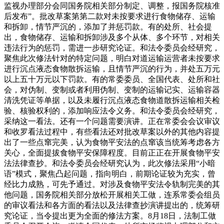
监视办理部分会同国务院相关部分制定、调整，报国务院核准
后发布”。批改草案第第二款对未按要求进行食物储存、运输
和拆卸，情节严沉的，添加了并惩罚款。有的处所、社会提
出，食物储存、运输和拆卸涉及多个从体、多个环节，对相关
违法行为的惩罚，需进一步研究论证。和法令委员会经研究，
聚焦此次修法针对的特定问题，明白对道运输运营者未按要求
进行沉点液态食物散拆运输，且情节严沉的行为，并处五万元
以上五十万元以下罚款。有的常委委员、全国代表、处所和社
会，对伪制、变制或者利用伪制、变制的运输记实、运输容器
清洗凭证等单据，以及未履行沉点液态食物道散拆运输相关检
验、核验权利的，添加响应法令义务。和法令委员会经研究，
采纳这一看法。还有一个问题需要演讲。正在常委会会议审议
和收罗看法过程中，有些看法还对批改草案以外的其他内容提
出了一些点窜完美，认为食物平安法的点窜该当统筹考虑各方
关心，全面提拔食物平安保障程度。目前正正在开展食物平安
法法律查抄。和法令委员会经研究认为，此次修法采用“小暗
语”模式，聚焦凸起问题，指向明白，前期论证较为充实，曾
经比力成熟，可先予通过。对涉及食物平安法令轨制完美的其
他问题，国务院相关部分放松开展相关工做，连系常委会组员
的审议看法和各方面的看法以及法律查抄演讲提出的，统筹研
究论证，当令提出更为全面的修法方案。8月18日，法制工做