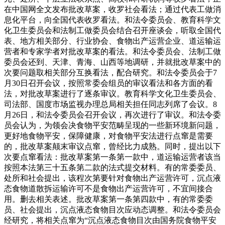
在中国网全文发布批改草案，收罗社会看法；通过代表工做消
息化平台，向全国代表收罗看法。和法令委员会、教育科学文
化卫生委员会和法制工做委员会结合召开座谈会，听取全国代
表、地方相关部分、行业协会、食物出产运营企业、道运输运
营者和专家学者对批改草案的看法。和法令委员会、法制工做
委员会还到、天津、青海、山西等地调研，并就批改草案中的
次要问题取相关部分互换看法，配合研究。和法令委员会于7
月30日召开会议，按照常委会组员的审议看法和各方面的看
法，对批改草案进行了逐条审议。教育科学文化卫生委员会、
司法部、国度市场监视办理总局相关担任同志列席了会议。8
月26日，和法令委员会召开会议，再次进行了审议。和法令委
员会认为，为领会决食物平安范畴呈现的一些新环境新问题，
更好地食物平安，保障健康，对食物平安法进行点窜是需要
的，批改草案颠末审议点窜，曾经比力成熟。同时，提出以下
次要点窜看法：批改草案第一条第一款中，道运输运营者该当
按照本法第三十五条第二款的法式提交材料。有的常委委员、
处所和社会提出，该程次第要针对食物出产运营许可，沉点液
态食物道散拆运输许可不是食物出产运营许可，不宜间接合
用。删去相关表述。批改草案第一条第四款中，有的常委委
员、社会提出，沉点液态食物目次应动态调整。和法令委员会
经研究，将相关点窜为“沉点液态食物目次由国务院食物平安