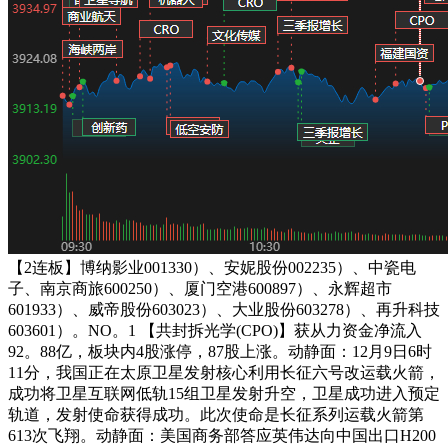
【2连板】博纳影业001330）、安妮股份002235）、中瓷电
子、南京商旅600250）、厦门空港600897）、永辉超市
601933）、威帝股份603023）、大业股份603278）、再升科技
603601）。NO。1 【共封拆光学(CPO)】获从力资金净流入
92。88亿，板块内4股涨停，87股上涨。动静面：12月9日6时
11分，我国正在太原卫星发射核心利用长征六号改运载火箭，
成功将卫星互联网低轨15组卫星发射升空，卫星成功进入预定
轨道，发射使命获得成功。此次使命是长征系列运载火箭第
613次飞翔。动静面：美国商务部答应英伟达向中国出口H200