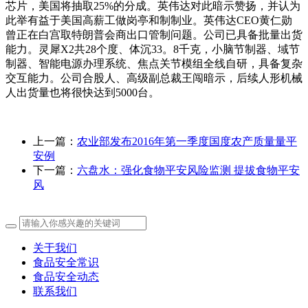
芯片，美国将抽取25%的分成。英伟达对此暗示赞扬，并认为
此举有益于美国高薪工做岗亭和制制业。英伟达CEO黄仁勋
曾正在白宫取特朗普会商出口管制问题。公司已具备批量出货
能力。灵犀X2共28个度、体沉33。8千克，小脑节制器、域节
制器、智能电源办理系统、焦点关节模组全线自研，具备复杂
交互能力。公司合股人、高级副总裁王闯暗示，后续人形机械
人出货量也将很快达到5000台。
上一篇：
农业部发布2016年第一季度国度农产质量量平
安例
下一篇：
六盘水：强化食物平安风险监测 提拔食物平安
风
关于我们
食品安全常识
食品安全动态
联系我们