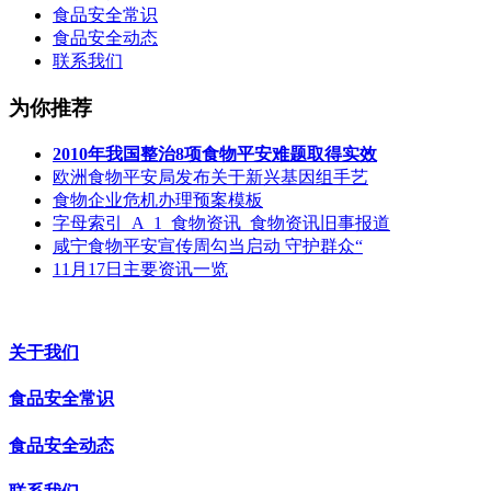
食品安全常识
食品安全动态
联系我们
为你推荐
2010年我国整治8项食物平安难题取得实效
欧洲食物平安局发布关于新兴基因组手艺
食物企业危机办理预案模板
字母索引_A_1_食物资讯_食物资讯旧事报道
咸宁食物平安宣传周勾当启动 守护群众“
11月17日主要资讯一览
关于我们
食品安全常识
食品安全动态