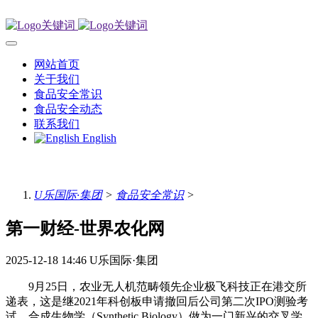
网站首页
关于我们
食品安全常识
食品安全动态
联系我们
English
U乐国际·集团
>
食品安全常识
>
第一财经-世界农化网
2025-12-18 14:46
U乐国际·集团
9月25日，农业无人机范畴领先企业极飞科技正在港交所
递表，这是继2021年科创板申请撤回后公司第二次IPO测验考
试。合成生物学（Synthetic Biology）做为一门新兴的交叉学