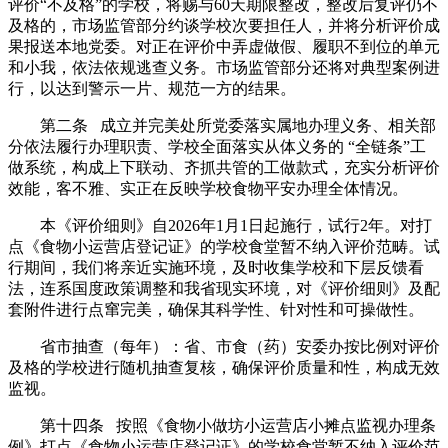
评价“不及格”的学校，将赐与60天期限整改，整改后复评仍不
及格的，市场监管部分约谈学校次要担任人，并将分析评价成
果报送本地党委。对正在评价中弄虚做假、履职不到位的单元
和小我，依法依规逃查义务。市场监管部分还将对典型案例进
行，以达到警示一片、规范一方的结果。
第二条 成立并完美处所党委落实属地办理义务、相关部
分依法履行办理职责、学校全面落实从体义务的 “全链条”工
做系统，构成上下联动、齐抓共管的工做款式，充实分析评价
效能，客不雅、实正在反映学校食物平安办理全体情况。
本《评价细则》自2026年1月1日起施行，试行2年。对打
点《食物小运营店登记证》的学校食堂暂不纳入评价范畴。试
行期间，我们将亲近实施环境，及时收集学校和下层反馈看
法，连系国度政策调整和我省现实环境，对《评价细则》及配
套附件进行点窜完美，确保其科学性、针对性和可操做性。
省市抽查（每年）：省、市食（药）安委办按比例对评价
及格的学校进行随机抽查复核，确保评价质量和性，构成无效
监视。
第十四条 按照《食物小做坊小运营店小摊点监视办理条
例》打点《食物小运营店登记证》的学校食堂暂不纳入评价范