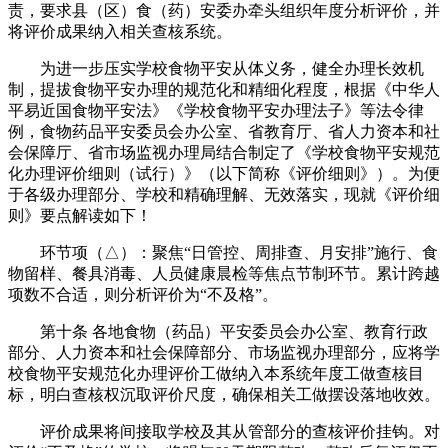
责，要求县（区）食（药）安委办牵头组织年度分析评价，并
将评价成果纳入相关查核系统。
为进一步压实学校食物平安从体义务，健全办理长效机
制，提拔食物平安办理的规范化和精细化程度，根据《中华人
平易近国食物平安法》《学校食物平安办理法子》等法令律
例，食物药品平安委员会办公室、省教育厅、省人力资本和社
会保障厅、省市场监视办理局结合制定了《学校食物平安规范
化办理评价细则（试行）》（以下简称《评价细则》）。为便
于各级办理部分、学校和精确理解、无效落实，现就《评价细
则》要点解读如下！
环节项（△）：聚焦“日管控、周排查、月安排”施行、食
物留样、餐具消毒、人员健康晨检等焦点节制环节。累计跨越
项数不合适，则分析评价为“不及格”。
第十条 各地食物（药品）平安委员会办公室、教育行政
部分、人力资本和社会保障部分、市场监视办理部分，应将学
校食物平安规范化办理评价工做纳入本系统年度工做查核目
标，明白查核权沉取评价尺度，确保相关工做摆设落地收效。
评价成果将间接取学校及其从管部分的查核评价挂钩。对