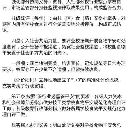
强化部分协同义务：教育、人社部分按行业指点学校自
评；市场监管部分担任监视法律取成果使用，构成监管合力。
县级综评（每年）：由县（区）食（药）安委办牵头，对
辖区内所有学校食堂进行全笼盖实地分析评价，构成正式结
论。
四是引入社会共治力量。要肄业校按期开展食物平安对劲
度测评，公开赞扬举报渠道，拓宽社会监视渠道，将校园食物
平安置于社会多方共治的阳光下。
一般项：涵盖轨制完美、培训宣传、记实规范等日常办理
要求。答应存正在少量不合适项，但需持续改良。
《评价细则》立异性地建立了“1+3”的精准化评价系统，
充实考虑了分歧窗段。
第五条 按照“管行业必需管平安”的要求，各级人力资本
和社会保障部分指点做好技工类学校食物平安规范化办理自评
工做，各级教育行政部分指点做好所属学校食物平安规范化办
理自评工做。
压实属地办理义务：明白处所党委对学校食物平安负总