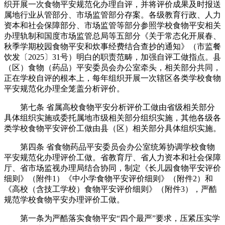
织开展一次食物平安规范化办理自评，并将评价成果及时报送
属地行业从管部分、市场监管部分存案。各级教育行政、人力
资本和社会保障部分、市场监管等部分参照学校食物平安相关
办理轨制和国度市场监管总局等五部分《关于常态化开展春、
秋季学期校园食物平安和炊事经费结合查抄的通知》（市监餐
饮发〔2025〕31号）明白的职责范畴，加强自评工做指点。县
（区）食物（药品）平安委员会办公室牵头，相关部分共同，
正在学校自评的根本上，每年组织开展一次辖区各类学校食物
平安规范化办理全笼盖分析评价。
第七条 省属高校食物平安分析评价工做由省级相关部分
具体组织实施或委托属地市级相关部分组织实施，其他各级各
类学校食物平安评价工做由县（区）相关部分具体组织实施。
第四条 省食物药品平安委员会办公室统筹协调学校食物
平安规范化办理评价工做。省教育厅、省人力资本和社会保障
厅、省市场监视办理局结合协同，制定《长儿园食物平安评价
细则》（附件1）《中小学食物平安评价细则》（附件2）和
《高校（含技工学校）食物平安评价细则》（附件3），严酷
规范学校食物平安办理评价工做。
第一条为严酷落实食物平安“四个最严”要求，压紧压实学