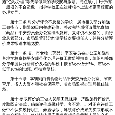
施“色标办理”等先辈做法的学校赐与激励。亮点项可用于抵扣
一般项的不合适数，指导学校正在达标根本上逃求更高程度的
办理立异。
第十二条 对分析评价不及格的学校，属地相关部分加强
工做指点，期限60日内整改到位。整改完毕后报请属地食物
（药品）平安委员会办公室组织复评。复评仍不及格的，由行
业从管部分、市场监管部分约谈学校次要担任人，并将分析评
价成果报送本地党委。
第十一条 省、市食物（药品）平安委员会办公室加强对
各地学校食物平安规范化办理评价工做监视抽查，组织相关部
分每年度从分析评价及格的学校中按省级不低于5%、市级不
低于10%的比例进行抽查复核。
第十五条 本细则由省食物药品平安委员会办公室、省教
育厅、省人力资本和社会保障厅、省市场监视办理局担任注
释。
第十 参取评价的工做人员须工做规律，严酷施行评价尺
度取既定法式，确保评价成果科学、客不雅、。对正在评价工
做中不认实履行职责、弄虚做假，导致评价成果失实或形成不