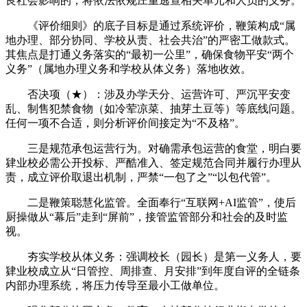
良社会影响的，将依法依规庄重逃查相关单元和人员的义务。
《评价细则》的底子目标是通过系统评价，鞭策构成“属
地办理、部分协同、学校从责、社会共治”的严密工做款式。
其焦点是打通义务落实的“最初一公里”，确保食物平安“两个
义务”（属地办理义务和学校从体义务）落地收效。
否决项（★）：涉及办学天分、运营许可、严沉平安变
乱、制售犯禁食物（如冷荤凉菜、抽芽土豆等）等底线问题。
任何一项不合适，则分析评价间接定为“不及格”。
三是规范承包运营行为。对确需承包运营的食堂，明白要
肄业校必需公开投标、严酷准入、签定规范合同并履行办理从
责，成立评价取退出机制，严禁“一包了之”“以包代管”。
二是鞭策聪慧化监管。全面奉行“互联网+AI监管”，使后
厨操做从“幕后”走到“屏前”，接管监管部分和社会的及时监
视。
夯实学校从体义务：强调校长（园长）是第一义务人，要
肄业校成立从“日管控、周排查、月安排”到年度自评的全链条
内部办理系统，将压力传导至最小工做单位。