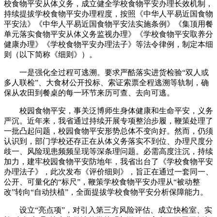
校食物平安从体义务，成立健全学校食物平安办理长效机制，
持续提拔学校食物平安办理程度，按照《中华人平易近国食物
平安法》《中华人平易近国食物平安法实施条例》《集顶用餐
单元落实食物平安从体义务监视办理》《学校食物平安取养分
健康办理》《学校食物平安办理法子》等法令律例，制定本细
则（以下简称《细则》）。
一是强化全过程可逃溯。要求严酷落实进货检验“双人或
多人联检”、大食材公开投标、索证索票全程逃溯等轨制，确
保从农田到餐桌的每一环节来历可查、去向可逃。
校园食物平安，事关泛博师生身体健康和生命平安，义务
严沉。近年来，我省通过持续开展专项整治步履，鞭策处理了
一批凸起问题，校园食物平安形势总体不变向好。然而，仍须
认识到，部门学校还存正在从体义务落实不到位、办理尺度分
歧一、风险现患频频呈现等深条理问题。必需高度注沉，持续
加力，建牢校园食物平安防地年，我省出台了《学校食物平安
办理法子》，此次发布《评价细则》，旨正在通过一套同一、
公开、可量化的“标尺”，鞭策学校食物平安办理从“被动整
改”转向“自动扶植”，全面提拔学校食物平安分析保障能力。
设立“亮点项”，对引入第三方风险评估、成立快检室、实