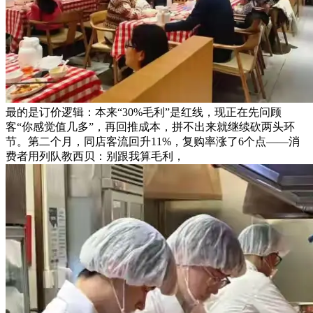
最的是订价逻辑：本来“30%毛利”是红线，现正在先问顾
客“你感觉值几多”，再回推成本，拼不出来就继续砍两头环
节。第二个月，同店客流回升11%，复购率涨了6个点——消
费者用列队教西贝：别跟我算毛利，