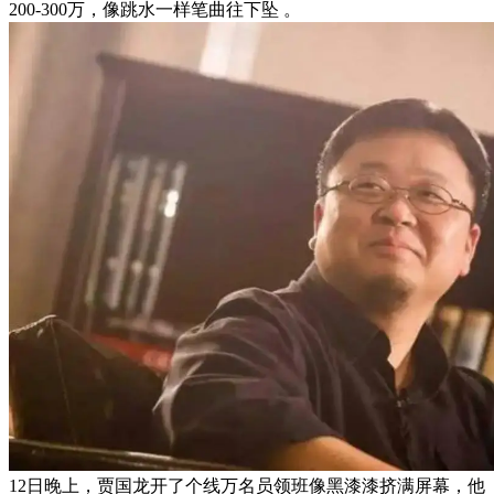
200-300万，像跳水一样笔曲往下坠 。
12日晚上，贾国龙开了个线万名员领班像黑漆漆挤满屏幕，他