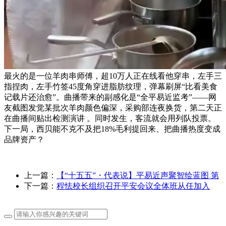
最火的是一位羊肉串师傅，超10万人正在线看他穿串，左手三
指捏肉，左手竹签45度角穿进脂肪纹理，弹幕刷屏“比看美食
记载片还治愈”。曲播带来的副感化是“全平易近监考”——网
友截图发觉某批次羊肉颜色偏深，采购部连夜换货，第二天正
在曲播间贴出检测演讲 。同时发生，客流就会用列队投票。
下一局，西贝能不克不及把18%毛利提回来、把曲播热度变成
品牌资产？
上一篇：
【“十五五”・代表说】平易近声聚智绘蓝图 第
下一篇：
程怯校长组织召开平安会议全体班从任加入