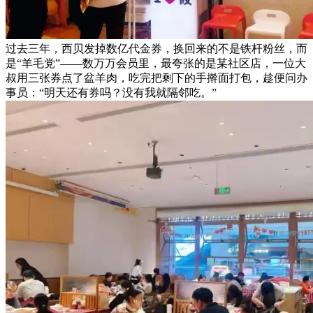
过去三年，西贝发掉数亿代金券，换回来的不是铁杆粉丝，而
是“羊毛党”——数万万会员里，最夸张的是某社区店，一位大
叔用三张券点了盆羊肉，吃完把剩下的手擀面打包，趁便问办
事员：“明天还有券吗？没有我就隔邻吃。”