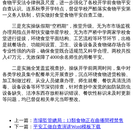
食物平安法令律例及尺度，进一步强化了各校开学前食物平安
自查认识。连系秋季开学特点，督促学校严酷落实食物平安第
一义务人轨制，切实做好食堂食物平安自查工做。
三是充实操纵假期“空档期”，推堂升级。无为市市场监视
办理局指点并帮扶安徽华星学校、无为市严桥中学两家学校食
堂进行提拔，环绕食堂平面结构、工艺流程等环节环节，出格
是就餐场合、功能间设置、卫生、设备设备及食物储存场合等
专业性强的内容，确保食堂既合适规范又科学合理。两校共投
入47万元，无效保障了4000余名师生的用餐平安。
二是实施全笼盖监视查抄。操纵开学前两周时间，集中对
各类学校及集中配餐单元开展查抄，沉点环绕食物进货检验、
加工制做过程、从业人员健康办理、师生就餐、餐饮具清洗消
毒、设备设备等环节深切排查，针对查抄中发觉的如防鼠防虫
设备缺失、洁净东西存放柜标识错误、餐饮性标识未及时更新
等问题，均已督促相关单元当即整改。
上一篇：
市場監管總局：13類食物正在曲播間裡禁售
下一篇：
平安工做自查演讲Word模板下载