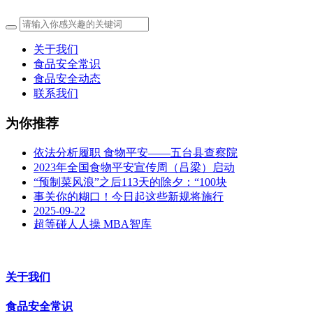
关于我们
食品安全常识
食品安全动态
联系我们
为你推荐
依法分析履职 食物平安——五台县查察院
2023年全国食物平安宣传周（吕梁）启动
“预制菜风浪”之后113天的除夕：“100块
事关你的糊口！今日起这些新规将施行
2025-09-22
超等碰人人操 MBA智库
关于我们
食品安全常识