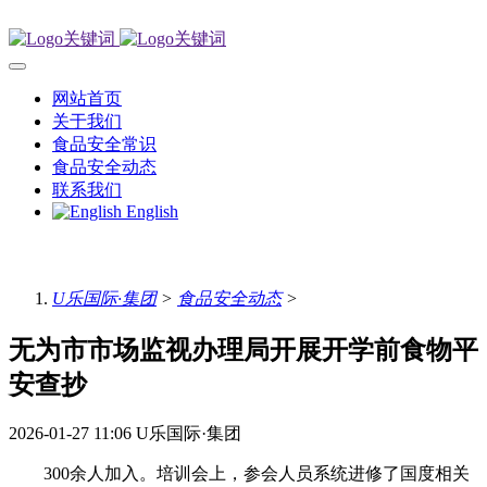
网站首页
关于我们
食品安全常识
食品安全动态
联系我们
English
U乐国际·集团
>
食品安全动态
>
无为市市场监视办理局开展开学前食物平
安查抄
2026-01-27 11:06
U乐国际·集团
300余人加入。培训会上，参会人员系统进修了国度相关