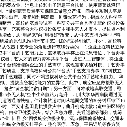
展档案农业、消息上传和电子消息平台扶植，使用蔬菜逃溯码、
制。“做好蔬菜质量平安保障工做意义严沉，间接关系到人平易
击违法出产、发卖和利用高毒、剧毒农药行为，指点农人科学平
梅暗示，高校的沉点尝试室、科研公共平台具有先辈的仪器设备
的共享，充实整合大型仪器设备资本和手艺人才资本，提拔资本利
，从“用起来”向“用得好”改变，从“手艺支持办事”向“科
研发的原创思惟和环节手艺冲破的“立异引擎”。不外，高校科
是从仪器手艺专业的角度进行范畴分类的，而企业正在科技立异
资本平台的手艺能力上，需求取办事存正在消息错位，平台办事
和仪器手艺人才的智力资本共享平台，通过人工智能体，将企业
过平台精准理解企业的手艺需求，实现需求切确对接、手艺办事
艺研发，支撑高校科研公共平台从“手艺支持办事”向“科技立
的手艺难题，同时不竭提拔科研公共平台的手艺输出能力。 华
服衡、提拔应急救治能力的立异径。此中，航空应急救援取无人
，抢占“黄金救治窗口期”；另一方面，可冲破地舆取交通，鞭
25条无人机“空中生命航路万毫升；四川大学华西病院通过无
运送通道扶植，估计将转运时间从地面交通的30分钟压缩至16
小时；西安市蓝田县抗洪救灾中，曲升机成功救出道中缀区域的
结构。由省卫健委牵头，结合应急办理、交通运输等部分，统筹
省-市-县-乡”四级航空救援收集。沉点保障偏僻地域、交通未
一的航空救援安排平台，整合医疗、应急、平易近航等多方资