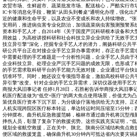
农贸市场、生鲜超市、蔬菜批发市场、配送核心，严酷实行市
IC卡等消息化手段，鞭策“从田头到餐桌”通明化办理，强化
近的健康和生命平安，以及农业不变成长和农人持续增收。”
安用药，推进病虫害专业化防治，加强蔬菜病虫害预测预警系
资本和手艺人才，自2014年《关于国度严沉科研根本设备和
用效益，为高校讲授科研和社会科技立异企业供给了无效手艺支
技立异引擎”深化，挖掘专业手艺人才的潜力，阐扬科研公共平
研公共平台正在对接企业手艺立异办事需求时，存正在手艺需
中需要处理的手艺难题是一个分析性问题，企业手艺人员由于
企业科技立异、处理企业严沉手艺问题的成效无限，也形成了
的手艺需求取科研平台的手艺能力无效对接，企业通过平台快
切准环节。同时，她还设立专项指导基金，激励高校科研公共平
异引擎”改变。针对企业的手艺立异需求，深切仪器使用手艺
商报大风旧事记者 任婷1月28日，石胜彬告诉华商报大风旧
机医疗配送做为“低空+医疗”的两大焦点使用场景，价值尤为
策优良医疗资本下沉下层，为分级诊疗落地供给无力支持。正在
人机实现跨院区医疗标本转运，单边转运时间压缩至15分钟；
分钟摆布。曲升机应急救援范畴，榆林市通过曲升机将沉型颅
摔伤人员，彰显了复杂下的救援劣势。这些实践充实证明，“低
规划全省航空救援，正在关中、陕北、陕南分区域结构焦点救援
便区域的救援笼盖，确保曲升机30分钟内可抵达省内次要灾