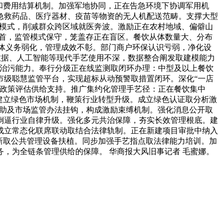
和费用结算机制。加强军地协同，正在告急环境下协调军用机
急救药品、医疗器材、疫苗等物资的无人机配送范畴。支撑大型
高效模式，削减群众跨区域就医奔波。激励正在农村地域、偏僻山
起首，监管模式保守，笼盖存正在盲区。餐饮从体数量大、分布
从体义务弱化，管理成效不彰。部门商户环保认识亏弱，净化设
数据、人工智能等现代手艺使用不深，数据整合阐发取建模能力
准治污能力。奉行分级正在线监测取闭环办理：中型及以上餐饮
市级聪慧监管平台，实现超标从动预警取措置闭环。深化“一店
取政策评估供给支持。推广集约化管理手艺径：正在餐饮集中
建立绿色市场机制，鞭策行业转型升级。成立绿色认证取分析激
补助及市场监管办法挂钩，构成激励束缚机制。强化消息公开取
倒逼行业自律升级。强化多元共治保障，夯实长效管理根底。建
成立常态化联席联动取结合法律轨制。正在新建项目审批中纳入
新取公共管理设备扶植。同步加强手艺指点取法律能力培训。加
，为全链条管理供给的保障。 华商报大风旧事记者 毛蜜娜。