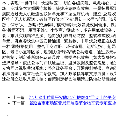
本，实现“一键呼叫、快速响应”。明白各级病院、急救核心
场、空域资本支撑医疗救援，提拔应急响应效率。一是拓展配
病院通过无人机毗连医联体单元和下层医疗机构，建立“总院-
区推广无人机配送，破解医疗资本下沉“最初一公里”难题。谈
散，保守‘人工放哨+赞扬驱动’模式难以无效发觉夜间偷排、
备‘拆而不消、用而不维’。小型商户受成本，多选用低效设
衰，难以实现精准溯源、趋向预判取自动防控，监管模式较为
单元、沉点餐饮集中区安拆油烟、颗粒物、非甲烷总烃正在线
一档”取数据使用：整合工商注册、环保审批、运维记实、惩
区、老旧小区等区域，规划扶植“绿岛”或公共烟道，通过多
励机制：制定处所绿色认证尺度，根据净化效率（如大型餐饮≥
选择指导：依法公示商户认证品级、监测数据及监管消息，通
立协同监视取共治系统：整合政务平台，开通便利举报、查询
看法咨询，建立社会共治款式。加大政策指导取支撑力度：设
速处所立法取尺度扶植：鞭策制定餐饮油烟污染防治处所性律例
上一篇：
沉庆 建牢质量平安防地 守护群众“舌尖上的平安
下一篇：
省延吉市市场监管局开展春节食物平安专项查抄