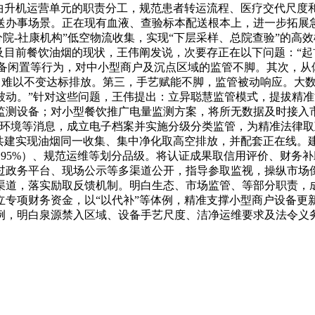
、曲升机运营单元的职责分工，规范患者转运流程、医疗交代尺度
送办事场景。正在现有血液、查验标本配送根本上，进一步拓展
分院-社康机构”低空物流收集，实现“下层采样、总院查验”的
及目前餐饮油烟的现状，王伟阐发说，次要存正在以下问题：“
设备闲置等行为，对中小型商户及沉点区域的监管不脚。其次，
备，难以不变达标排放。第三，手艺赋能不脚，监管被动响应。大
被动。”针对这些问题，王伟提出：立异聪慧监管模式，提拔精
监测设备；对小型餐饮推广电量监测方案，将所无数据及时接入
罚环境等消息，成立电子档案并实施分级分类监管，为精准法律
元共建实现油烟同一收集、集中净化取高空排放，并配套正在线。
95%）、规范运维等划分品级。将认证成果取信用评价、财务
过政务平台、现场公示等多渠道公开，指导参取监视，操纵市场
渠道，落实励取反馈机制。明白生态、市场监管、等部分职责，
立专项财务资金，以“以代补”等体例，精准支撑小型商户设备更
，明白泉源禁入区域、设备手艺尺度、洁净运维要求及法令义务