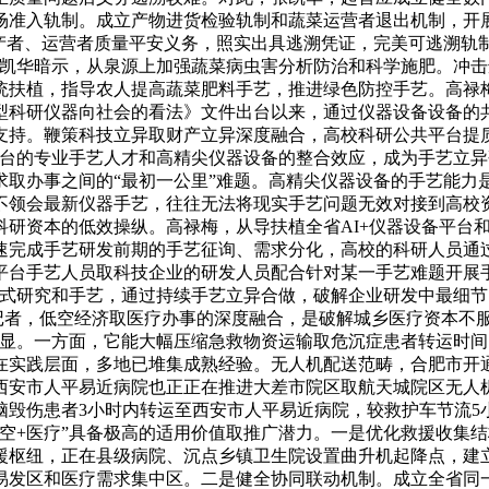
场准入轨制。成立产物进货检验轨制和蔬菜运营者退出机制，开
出产者、运营者质量平安义务，照实出具逃溯凭证，完美可逃溯轨
张凯华暗示，从泉源上加强蔬菜病虫害分析防治和科学施肥。冲
统扶植，指导农人提高蔬菜肥料手艺，推进绿色防控手艺。高禄
大型科研仪器向社会的看法》文件出台以来，通过仪器设备设备
持。鞭策科技立异取财产立异深度融合，高校科研公共平台提质增效
台的专业手艺人才和高精尖仪器设备的整合效应，成为手艺立异
求取办事之间的“最初一公里”难题。高精尖仪器设备的手艺能力
不领会最新仪器手艺，往往无法将现实手艺问题无效对接到高校
科研资本的低效操纵。高禄梅，从导扶植全省AI+仪器设备平台
速完成手艺研发前期的手艺征询、需求分化，高校的科研人员通
台手艺人员取科技企业的研发人员配合针对某一手艺难题开展手
方式研究和手艺，通过持续手艺立异合做，破解企业研发中最细节
事记者，低空经济取医疗办事的深度融合，是破解城乡医疗资本不
凸显。一方面，它能大幅压缩急救物资运输取危沉症患者转运时间
实践层面，多地已堆集成熟经验。无人机配送范畴，合肥市开通
西安市人平易近病院也正正在推进大差市院区取航天城院区无人机
脑毁伤患者3小时内转运至西安市人平易近病院，较救护车节流5
空+医疗”具备极高的适用价值取推广潜力。一是优化救援收集
枢纽，正在县级病院、沉点乡镇卫生院设置曲升机起降点，建立“
祸易发区和医疗需求集中区。二是健全协同联动机制。成立全省同