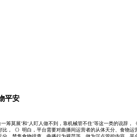
物平安
一筹莫展’和‘人盯人做不到，靠机械管不住’等这一类的说辞，
好比，《》明白，平台需要对曲播间运营者的从体天分、食物运
分、禁售食物排查、曲播行为规范等，做为沉点管控内容。平台接