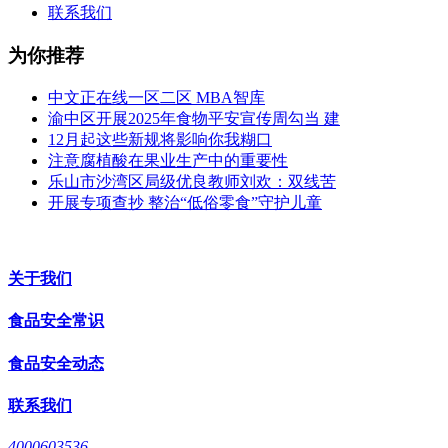
联系我们
为你推荐
中文正在线一区二区 MBA智库
渝中区开展2025年食物平安宣传周勾当 建
12月起这些新规将影响你我糊口
注意腐植酸在果业生产中的重要性
乐山市沙湾区局级优良教师刘欢：双线苦
开展专项查抄 整治“低俗零食”守护儿童
关于我们
食品安全常识
食品安全动态
联系我们
4000603536