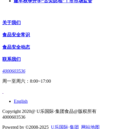
建牢秋季开学“舌尖防地”！市市场监管
关于我们
食品安全常识
食品安全动态
联系我们
4000603536
周一至周六：8:00~17:00
English
Copyright 2020@ U乐国际·集团食品@版权所有
4000603536
Powered by
©2008-2025
U乐国际·集团
网站地图