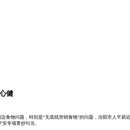
身心健
周边食物问题，特别是“无底线营销食物”的问题，汾阳市人平易
平安专项查抄勾当。