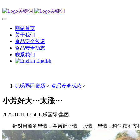
网站首页
关于我们
食品安全常识
食品安全动态
联系我们
English
U乐国际·集团
>
食品安全动态
>
小芳好大⋯太涨⋯
2025-11-11 17:50
U乐国际·集团
针对目前的旱情，并亲近雨情、水情、旱情，科学精准安排