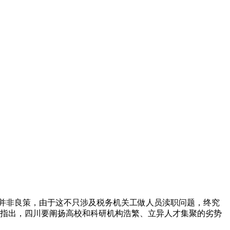
并非良策，由于这不只涉及税务机关工做人员渎职问题，终究
时指出，四川要阐扬高校和科研机构浩繁、立异人才集聚的劣势