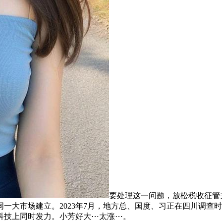
要处理这一问题，放松税收征管
一大市场建立。2023年7月，地方总、国度、习正在四川调查
科技上同时发力。小芳好大⋯太涨⋯。