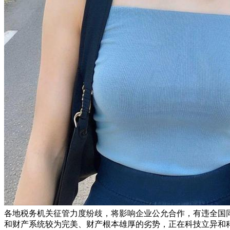
各地税务机关征管力度纷歧，将影响企业公允合作，有违全国同
和财产系统较为完美、财产根本雄厚的劣势，正在科技立异和