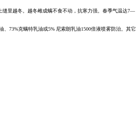
缝里越冬。越冬雌成螨不食不动，抗寒力强。春季气温达7—
3%克螨特乳油或5% 尼索朗乳油1500倍液喷雾防治。其它