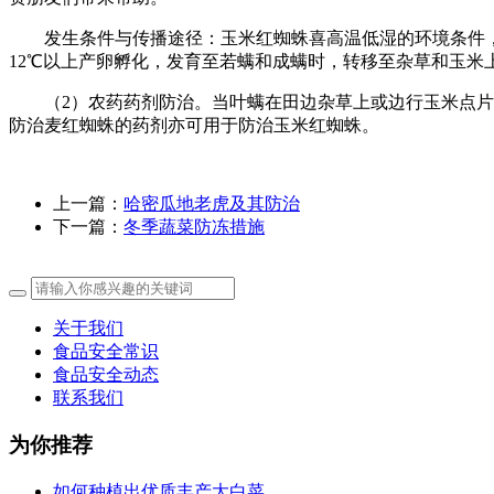
发生条件与传播途径：玉米红蜘蛛喜高温低湿的环境条件，干
12℃以上产卵孵化，发育至若螨和成螨时，转移至杂草和玉米
（2）农药药剂防治。当叶螨在田边杂草上或边行玉米点片发生
防治麦红蜘蛛的药剂亦可用于防治玉米红蜘蛛。
上一篇：
哈密瓜地老虎及其防治
下一篇：
冬季蔬菜防冻措施
关于我们
食品安全常识
食品安全动态
联系我们
为你推荐
如何种植出优质丰产大白菜