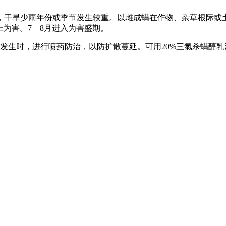
旱少雨年份或季节发生较重。以雌成螨在作物、杂草根际或土
上为害。7—8月进入为害盛期。
时，进行喷药防治，以防扩散蔓延。可用20%三氯杀螨醇乳油、7