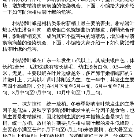
场，增加柑桔溃疡病病菌的侵染机会。下面，小编给大家介绍
一下如何防治柑桔潜叶蛾的危害。
柑桔潜叶蛾是柑桔类果树新梢上最主要的害虫。柑桔潜叶
蛾以幼虫潜食叶肉，造成银白色蜿蜒曲折的隧道，削弱光合作
用，影响新梢充实，成为其它小型害虫的隐蔽场，增加柑桔溃
疡病病菌的侵染机会。下面，小编给大家介绍一下如何防治柑
桔潜叶蛾的危害。
柑桔潜叶蛾在广东一年发生15代以上。其成虫银白色，体
长约2毫米，后翅边缘有较长缘毛。幼虫淡黄白色，0.5—4毫
米，无足。主要以蛹在叶片边缘越冬，多产卵于嫩梢端部的5
片嫩叶上，尤其以叶背叶脉附近为主。在一年中，其发生主要
有四个高峰期，分别在4月下旬至5月中旬、6月中旬至7月上
旬、8月中旬至9月中旬、10月中旬至11月上旬。
一、抹芽控梢，统一放梢。冬春季影响潜叶蛾发生的主导
因子是低温，夏秋季节影响潜叶蛾发生的主导因子是食物，也
就主要是柑桔嫩梢。因此控制虫源的根本措施应当是抹芽控
梢、统一放梢。放梢的时期要抓住柑桔潜叶蛾的发生低峰期，
主要在小满至芒种(5月下旬至6月上旬)来放夏梢，在大暑至立
秋(7月下旬至8月上旬)放秋梢。放梢时施好三次肥，分别在放