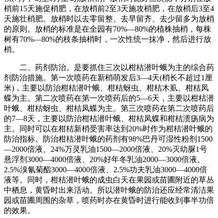
梢前15天施促梢肥，在放梢前2至3天施攻梢肥，在放梢后3至4
天施壮梢肥。放梢时以去零留整、去早留齐、去少留多为放梢
的原则。放梢的标准是在全园有70%—80%的植株抽梢，每株
树有70%—80%的枝条抽梢时，一次性统一抹净，然后进行放
梢。
二、药剂防治。是要抓住三次以柑桔潜叶蛾为主的综合药
剂防治措施。第一次喷药在新梢萌发后3—4天(梢长不超过1厘
米)，主要以防治柑桔潜叶蛾、柑桔蚜虫、柑桔木虱、柑桔凤
蝶为主。第二次喷药在第一次喷药后的5—6天，主要以柑桔潜
叶蛾、柑桔蚜虫、柑桔凤蝶为主。第三次喷药在第二次喷药后
的7—8天，主要以防治柑桔潜叶蛾、柑桔凤蝶和柑桔溃疡病为
主。同时可以在柑桔新梢受害率达到20%时作为柑桔潜叶蛾的
防治指标。防治柑桔潜叶蛾的药剂有98%巴丹可湿性粉剂1500
—2000倍液、24%万灵乳油1500—2000倍液、20%灭幼脲1号
悬浮剂3000—4000倍液、20%好年冬乳油2000—3000倍液、
2.5%溴氰菊酯3000—4000倍液、2.5%功夫乳油3000—4000倍
液等。同时，柑桔潜叶蛾的成虫白天在果园或苗圃附近的草丛
中栖息，黄昏时出来活动。所以潜叶蛾的防治还应经常清洁果
园或苗圃周围的杂草，喷药时亦在黄昏时进行能收到事半功倍
的效果。