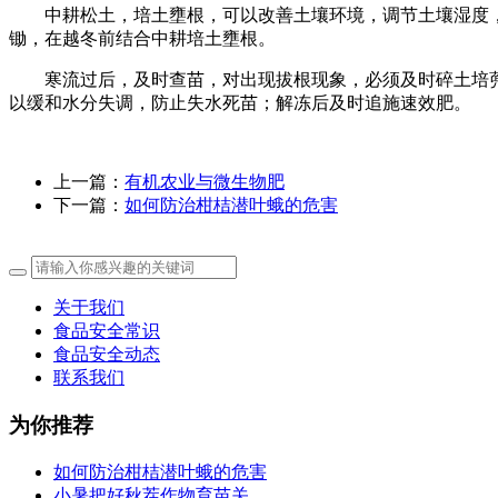
中耕松土，培土壅根，可以改善土壤环境，调节土壤湿度，
锄，在越冬前结合中耕培土壅根。
寒流过后，及时查苗，对出现拔根现象，必须及时碎土培蔸8
以缓和水分失调，防止失水死苗；解冻后及时追施速效肥。
上一篇：
有机农业与微生物肥
下一篇：
如何防治柑桔潜叶蛾的危害
关于我们
食品安全常识
食品安全动态
联系我们
为你推荐
如何防治柑桔潜叶蛾的危害
小暑把好秋茬作物育苗关