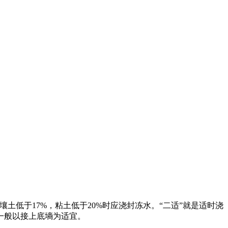
土低于17%，粘土低于20%时应浇封冻水。“二适”就是适时浇
一般以接上底墒为适宜。