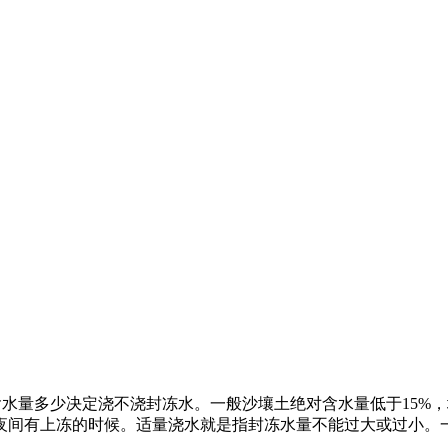
水量多少决定浇不浇封冻水。一般沙壤土绝对含水量低于15%，壤
夜间有上冻的时候。适量浇水就是指封冻水量不能过大或过小。