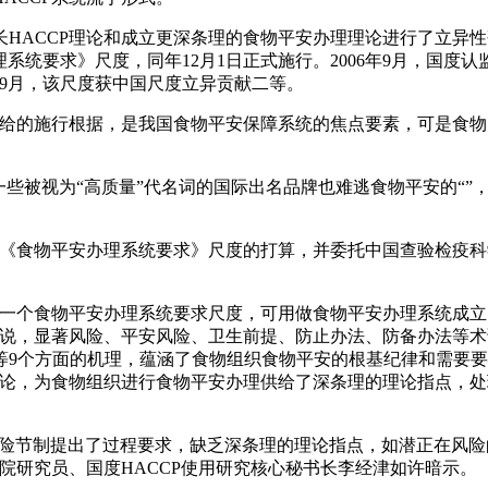
CCP理论和成立更深条理的食物平安办理理论进行了立异性研
平安办理系统要求》尺度，同年12月1日正式施行。2006年9月，国度
7年9月，该尺度获中国尺度立异贡献二等。
的施行根据，是我国食物平安保障系统的焦点要素，可是食物
些被视为“高质量”代名词的国际出名品牌也难逃食物平安的“”
12004《食物平安办理系统要求》尺度的打算，并委托中国查验
个食物平安办理系统要求尺度，可用做食物平安办理系统成立
是说，显著风险、平安风险、卫生前提、防止办法、防备办法等
等9个方面的机理，蕴涵了食物组织食物平安的根基纪律和需要
论，为食物组织进行食物平安办理供给了深条理的理论指点，处理
风险节制提出了过程要求，缺乏深条理的理论指点，如潜正在风
院研究员、国度HACCP使用研究核心秘书长李经津如许暗示。