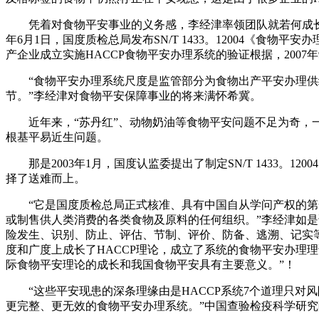
凭着对食物平安事业的义务感，李经津率领团队就若何成长HA
年6月1日，国度质检总局发布SN/T 1433。12004《食物
产企业成立实施HACCP食物平安办理系统的验证根据，200
“食物平安办理系统尺度是监管部分为食物出产平安办理供给
节。”李经津对食物平安保障事业的将来满怀希冀。
近年来，“苏丹红”、动物奶油等食物平安问题不足为奇，一
根基平易近生问题。
那是2003年1月，国度认监委提出了制定SN/T 1433。
择了送难而上。
“它是国度质检总局正式核准、具有中国自从学问产权的第一
或制售供人类消费的各类食物及原料的任何组织。”李经津如
险发生、识别、防止、评估、节制、评价、防备、逃溯、记实
度和广度上成长了HACCP理论，成立了系统的食物平安办理理
际食物平安理论的成长和我国食物平安具有主要意义。”！
“这些平安现患的深条理缘由是HACCP系统7个道理只对
更完整、更无效的食物平安办理系统。”中国查验检疫科学研究