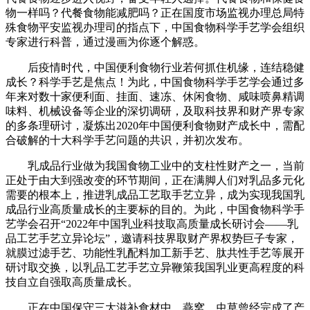
物一样吗？代餐食物能减肥吗？正在国度市场监视办理总局特
殊食物平安监视办理司的指点下，中国食物科学手艺学会组织
专家进行科普，通过漫画为你逐个解惑。
后疫情时代，中国便利食物行业若何抓住机缘，连结稳健
成长？科学手艺是焦点！为此，中国食物科学手艺学会通过多
年来对数十家便利面、挂面、速冻、休闲食物、咸味喷鼻精调
味料、机械设备等企业的深切调研，及取科技界和财产界专家
的多条理研讨，凝炼出2020年中国便利食物财产成长中，需配
合破解的十大科学手艺问题的共识，并初次发布。
乳成品行业做为我国食物工业中的支柱性财产之一，当前
正处于由大到强改变的环节期间，正在满脚人们对乳品多元化
需要的根本上，推进乳成品工艺取手艺立异，成为实现我国乳
成品行业高质量成长的主要标的目的。为此，中国食物科学手
艺学会召开“2022年中国乳业科技取高质量成长研讨会——乳
品工艺手艺立异论坛”，邀请科技界取财产界权势巨子专家，
就膜过滤手艺、功能性乳配料加工新手艺、肽共性手艺等展开
研讨取交换，以乳品工艺手艺立异鞭策我国乳业更高程度的科
技自立自强取高质量成长。
正在中国保守三大滋补食材中，燕窝、虫草曾经完成了产