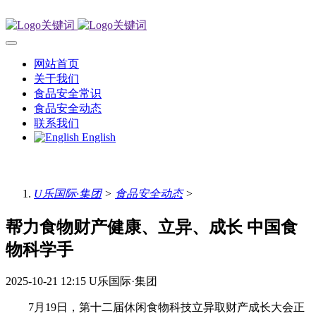
网站首页
关于我们
食品安全常识
食品安全动态
联系我们
English
U乐国际·集团
>
食品安全动态
>
帮力食物财产健康、立异、成长 中国食
物科学手
2025-10-21 12:15
U乐国际·集团
7月19日，第十二届休闲食物科技立异取财产成长大会正