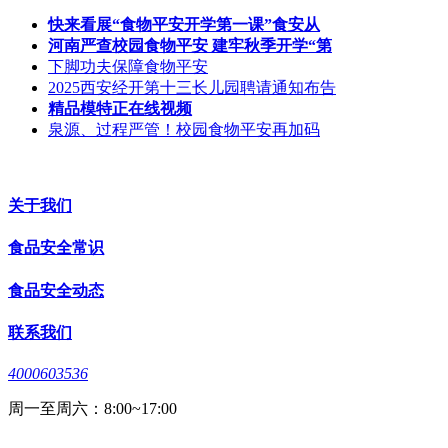
快来看展“食物平安开学第一课”食安从
河南严查校园食物平安 建牢秋季开学“第
下脚功夫保障食物平安
2025西安经开第十三长儿园聘请通知布告
精品模特正在线视频
泉源、过程严管！校园食物平安再加码
关于我们
食品安全常识
食品安全动态
联系我们
4000603536
周一至周六：8:00~17:00