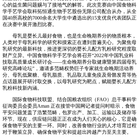
心的益生菌问题赐与了接地气的解答。此次竞赛由中国食物科
学手艺学会取科拓恒通生物手艺股份无限公司配合从办，从全
国40所高校的7000余名大学生中遴选出的15支优良代表团队正
在决赛中展开激烈比赛。
母乳是婴长儿最好食物，也是生命晚期养分的物质根本，
人类对于母乳科学的研究和摸索正在遭到普遍关心。为聚焦母
乳研究的最新科技，推进更深切的婴长儿配方乳粉研究程度取
财产立异。中国食物科学手艺学会将召开“2022年中国乳业科
技取高质量成长研讨会——生命晚期养分取健康暨第四届母乳
研究高峰论坛”，邀请多范畴权势巨子专家就生命晚期活动养
分、母乳低聚糖、母乳脂质、乳品取儿童免疫及骨骼发育等热
点话题展开研讨取交换，以母乳研究为靶点，赋能婴长儿配方
乳粉科技新内涵。
国际食物科技联盟、结合国粮农组织（FAO）总干事科学
征询委员会委员Aman 正在接管中国网记者提问时暗示，食物
平安问题笼盖了浩繁范畴，包罗出产、加工、运输以及储存等
环节。现在，供应链问题正正在成为人们关心的核心，它是确
保食物平安的主要一环。同时，改善食物行业的人才培育过程
对于鞭策立异、确保食物平安和提超出跨越产力至关主要。