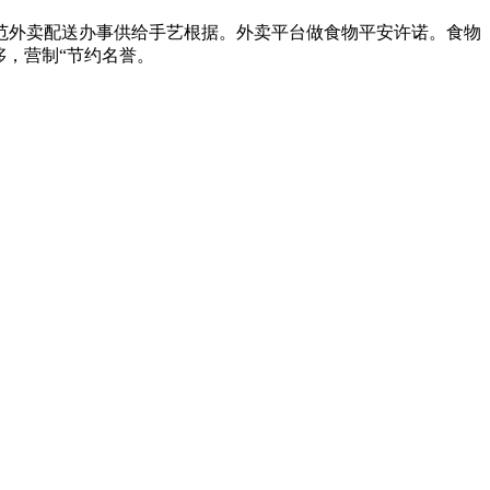
外卖配送办事供给手艺根据。外卖平台做食物平安许诺。食物
侈，营制“节约名誉。