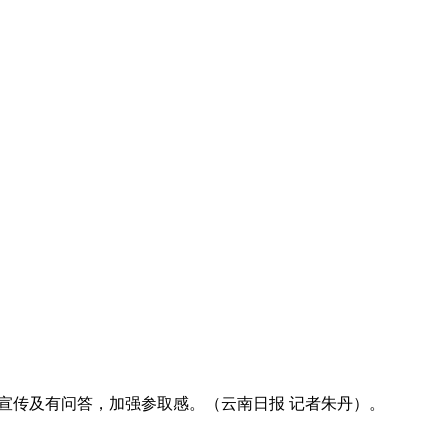
宣传及有问答，加强参取感。（云南日报 记者朱丹）。