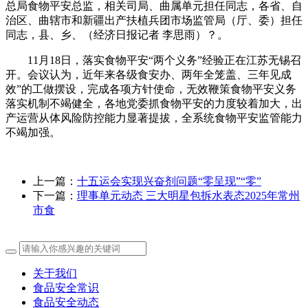
总局食物平安总监，相关司局、曲属单元担任同志，各省、自
治区、曲辖市和新疆出产扶植兵团市场监管局（厅、委）担任
同志，县、乡、（经济日报记者 李思雨）？。
11月18日，落实食物平安“两个义务”经验正在江苏无锡召
开。会议认为，近年来各级食安办、两年全笼盖、三年见成
效”的工做摆设，完成各项方针使命，无效鞭策食物平安义务
落实机制不竭健全，各地党委抓食物平安的力度较着加大，出
产运营从体风险防控能力显著提拔，全系统食物平安监管能力
不竭加强。
上一篇：
十五运会实现兴奋剂问题“零呈现”“零”
下一篇：
理事单元动态 三大明星包拆水表态2025年常州
市食
关于我们
食品安全常识
食品安全动态