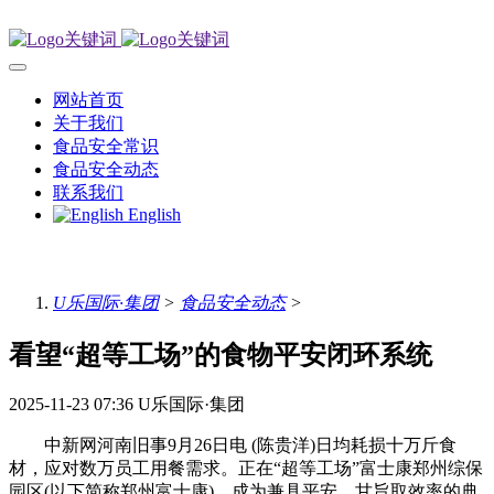
网站首页
关于我们
食品安全常识
食品安全动态
联系我们
English
U乐国际·集团
>
食品安全动态
>
看望“超等工场”的食物平安闭环系统
2025-11-23 07:36
U乐国际·集团
中新网河南旧事9月26日电 (陈贵洋)日均耗损十万斤食
材，应对数万员工用餐需求。正在“超等工场”富士康郑州综保
园区(以下简称郑州富士康)，成为兼具平安、甘旨取效率的典