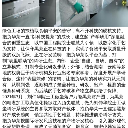
绿色工场的扶植取食物平安的苦守，离不开科技的硬核支持。
抱负华莱一直“以科技提茶”的成长，建立起“产学研用”深度融
合的创重生态，以中国工程院院士聪慧为引领，以数字化手艺
为支持，让保守黑茶正在科技的下，实现了食物平安取质量升
级的双沉飞跃。正在研发范畴，抱负华莱以平台为基，打
制“表里联动”的科研生态。内部，企业“自建、自研、自有”的
立异模式，打制专业化研发步队；外部，结合湖南、云南等多
地的权势巨子科研机构及行业出名专家学者，深度开展产学研
合做。这种“表里兼修”的结构，让抱负华莱的科研实力从无到
有、从弱到强，逐渐构成了笼盖种植、研发、出产、检测的全
链条科研系统，为后续的手艺冲破和产物立异供给了保障。
2021年3月，刘仲华院士工做坐落户万隆黑茶财产园，为黑茶
的精湛加工取高值化操纵注入顶尖聪慧，做为刘仲华院士工做
坐科研系统的主要参取方取财产载体，抱负华莱一直锚定黑茶
财产成长趋向，锁定共性手艺难题，持续推进前沿科研攻关。
抱负华莱按国际研发尺度扶植的产物研发核心，引入国外现代
化设想取办理，建成了无菌预备室、培育室、细密仪器室等多