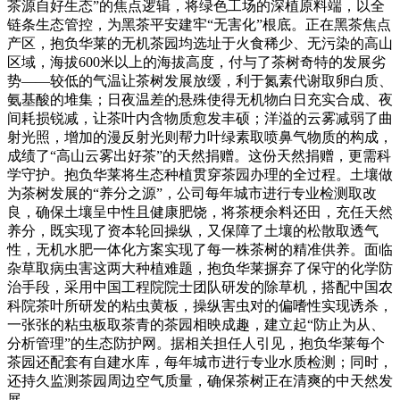
茶源自好生态”的焦点逻辑，将绿色工场的深植原料端，以全
链条生态管控，为黑茶平安建牢“无害化”根底。正在黑茶焦点
产区，抱负华莱的无机茶园均选址于火食稀少、无污染的高山
区域，海拔600米以上的海拔高度，付与了茶树奇特的发展劣
势——较低的气温让茶树发展放缓，利于氮素代谢取卵白质、
氨基酸的堆集；日夜温差的悬殊使得无机物白日充实合成、夜
间耗损锐减，让茶叶内含物质愈发丰硕；洋溢的云雾减弱了曲
射光照，增加的漫反射光则帮力叶绿素取喷鼻气物质的构成，
成绩了“高山云雾出好茶”的天然捐赠。这份天然捐赠，更需科
学守护。抱负华莱将生态种植贯穿茶园办理的全过程。土壤做
为茶树发展的“养分之源”，公司每年城市进行专业检测取改
良，确保土壤呈中性且健康肥饶，将茶梗余料还田，充任天然
养分，既实现了资本轮回操纵，又保障了土壤的松散取透气
性，无机水肥一体化方案实现了每一株茶树的精准供养。面临
杂草取病虫害这两大种植难题，抱负华莱摒弃了保守的化学防
治手段，采用中国工程院院士团队研发的除草机，搭配中国农
科院茶叶所研发的粘虫黄板，操纵害虫对的偏嗜性实现诱杀，
一张张的粘虫板取茶青的茶园相映成趣，建立起“防止为从、
分析管理”的生态防护网。据相关担任人引见，抱负华莱每个
茶园还配套有自建水库，每年城市进行专业水质检测；同时，
还持久监测茶园周边空气质量，确保茶树正在清爽的中天然发
展。