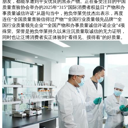
朋友，都能享遭到平安优良的黑茶产物。正在备受注目的中国
质量查验协会举办的2025年“315”国际消费者权益日“产物和办
事质量诚信许诺”从题勾当中，抱负华莱凭仗杰出表示，再度
连任“全国质量查验信得过产物”“全国行业质量领先品牌”“全
国行业质量领先企业”“全国产物和办事质量诚信许诺企业”4项
殊荣。荣誉是抱负华莱持久以来注沉质量取诚信的无力证明，
同时也让泛博消费者实正体验到“看得见、摸得着”的好质量。