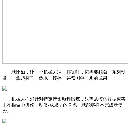
就比如，让一个机械人冲一杯咖啡，它需要想象一系列动
做——拿起杯子、倒水、搅拌，并预测每一步的成果。
机械人不消针对特定使命频频锻炼，只需从模仿数据或实
正在操做中进修「动做-成果」的关系，就能零样本完成新使
命。