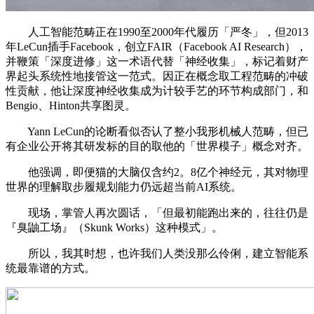
人工智能范畴正在1990至2000年代履历「严冬」，但2013
年LeCun插手Facebook，创立FAIR（Facebook AI Research），
并鞭策「深度进修」这一术语代替「神经收集」，标记着财产
界起头系统性地接管这一范式。因正在概念取工程范畴的冲破
性贡献，他让深度神经收集成为计较手艺的环节构成部门，和
Bengio、Hinton共享图灵。
Yann LeCun的论断看似否认了整小我形机械人范畴，但已
有企业公开将其研发标的目的取他的「世界模子」概念对齐。
他强调，即便猫的大脑仅含约2。8亿个神经元，其对物理
世界的理解取步履规划能力仍远超当前AI系统。
现场，掌管人再次圆话，「但最初能跑出来的，往往仍是
『臭鼬工场』（Skunk Works）这种模式」。
所以，我其时想，也许我们人类没那么伶俐，建立智能系
统最靠谱的方式。