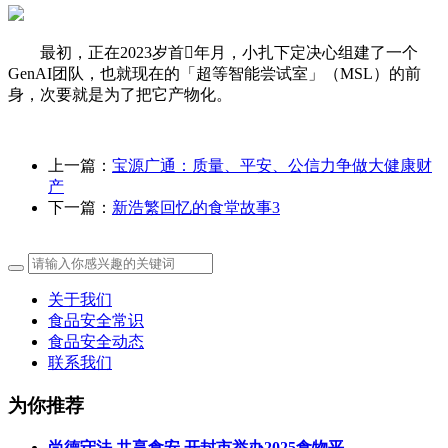
最初，正在2023岁首年月，小扎下定决心组建了一个
GenAI团队，也就现在的「超等智能尝试室」（MSL）的前
身，次要就是为了把它产物化。
上一篇：
宝源广通：质量、平安、公信力争做大健康财
产
下一篇：
新浩繁回忆的食堂故事3
关于我们
食品安全常识
食品安全动态
联系我们
为你推荐
尚德守法 共享食安 开封市举办2025食物平