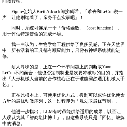
间接转移。
Figure创始人Brett Adcock间接喊话，「谁去和LeCun说一
声，让他别端着了，亲身干点实事吧」！
同时，系统可连系一个「价格函数」（cost function），
用于评估特定使命的完成环境。
我一曲认为，生物学给工程供给了良多灵感。正在天然界
中，所有活着的工具都有顺应能力，只需有神经系统就能进
修。
耐人寻味的是，正在一个环节问题上的判断取Yann
LeCun不约而合：他也否定制制业是次要冲破标的目的，并指
出「人形机械人当前的合作核心正在于谁能霸占通用机械人手
艺」。
正在此根本上，可使用优化方式，搜刮可以或许优化使命
方针的最优动做序列，这一过程即为「规划取最优节制」。
他进一步指出，LLM有时虽能供给适用的成果，以至让
人误认为其「智商堪比博士」，但这些系统只是「回忆」锻炼
中的消息。