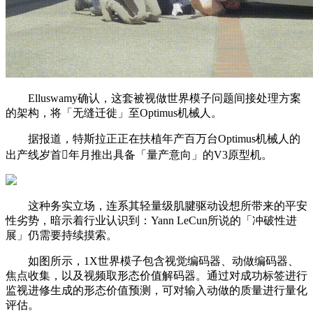
Elluswamy确认，这套被视做世界模子问题间接处理方案
的架构，将「无缝迁徙」至Optimus机械人。
据报道，特斯拉正正在扶植年产百万台Optimus机械人的
出产线岁首年月推出具备「量产意向」的V3原型机。
这种务实立场，连系其轻量级肌腱驱动设想所带来的平安
性劣势，暗示着行业认识到：Yann LeCun所说的「冲破性进
展」仍需要持续摸索。
如图所示，1X世界模子包含视觉编码器、动做编码器、
焦点收集，以及视频取形态价值解码器。通过对成功标签进行
监视进修生成的形态价值预测，可对输入动做的质量进行量化
评估。