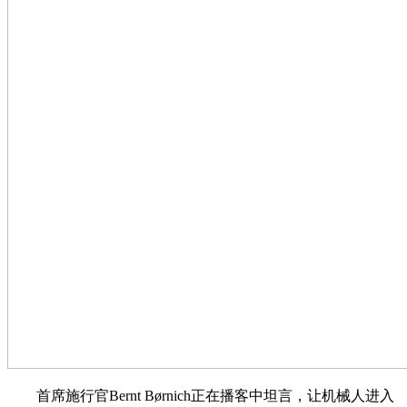
首席施行官Bernt Børnich正在播客中坦言，让机械人进入