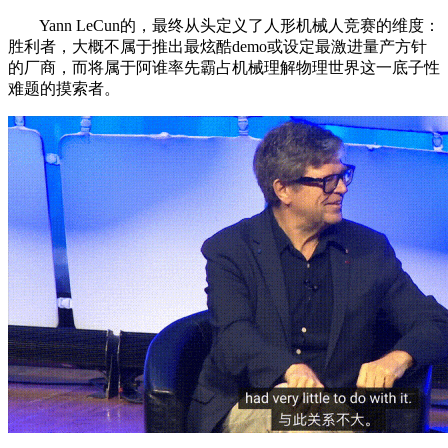
Yann LeCun的，最终从头定义了人形机械人竞赛的维度：
胜利者，大概不属于推出最炫酷demo或设定最激进量产方针
的厂商，而将属于阿谁率先霸占机械理解物理世界这一底子性
难题的摸索者。