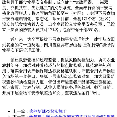
政带领干部食物平安义务制，成立健全“党政同责、一岗双
责、齐抓共管、失职逃责”的义务系统。全面奉行食物平安网
格化办理模式，将监管触角延长至村（社区），实现下层食物
平安办理精细化、常态化。截至目前，全县171个村（社区）
设立兼职食物协管人员，11个乡镇设立食物平安办公室，已设
立下层食物协管人员共计171名，包保带领干部551名。
近年来，为全面提拔下层食物平安管理能力，建牢从农田
到餐桌的每一道防地，四川省宜宾市屏山县“三项行动”加强食
物平安下层管理工做。
聚焦泉源管控和过程监管，提拔风险防控能力。协同农业
农村部分，加强对种养殖环节的指点取监视，规范农兽药利
用，落实食用农产物许诺达标及格证轨制，严把食用农产物进
入市场第一道关口。狠抓下层市场沉点监管对象，加大日常监
视查抄和抽检监测力度，督促出产运营者严酷落实进货检验、
索证索票、过程节制、从业人员健康办理等轨制。截至目前，
开展下层食物平安专项整治10次，查获违法案件19件。
上一篇：
这些新规今起实施！
下一篇：
千笔楼｜守护食物平安不克不及只靠“闻喷鼻破