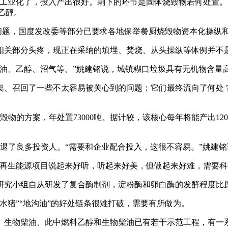
业化了，投入产出很好。剩下的环节是固体烧毁物若何处置。
乙醇。
问题，国度发改委等部分已要求各地保举餐厨烧毁物资本化操纵和
关部分头疼，现正在采纳的填埋、焚烧、从头操纵等体例并不
油、乙醇、沼气等。”姚建铭说，城镇糊口垃圾具有无机物含量
、召回了一些不太容易被关心到的问题：它们最终流向了何处？
方案，年处置73000吨。据计较，该核心每年将能产出1200
了良多投资人。“需要和企业配合投入，这很不容易。”姚建铭
生能源项目说起来好听，听起来好美，但做起来好难，需要科
组自从研发了复合酶制剂，淀粉酶和卵白酶的发酵程度比原始出
猪”“地沟油”的好处链条很难打破，需要有所做为。
生物柴油、此中燃料乙醇和生物柴油已有若干示范工程，有一系