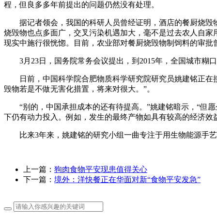
程，但良多多年前提出的问题仍然没有处理。
据记者领会，我国的科研人员曾经证明，酒店的餐厨烧毁物
烧毁物也点多面广，交叉污染机遇加大，毫不是过去农人自家
现实中施行很恍惚。目前，农业部对餐厨烧毁物制饲料的审批
3月23日，国务院常务会议提出，到2015年，全国城市糊口
日前，中国科学院合肥物质科学研究院研究员姚建铭正在接管
毁物若是不做无害化措置，将来对很大。”。
“别的，中国承担成本的还有待提高。”姚建铭暗示，“但愿
下仍有动力投入。例如，发生的最终产物如具有较高的经济效
比来3年来，姚建铭的研究小组一曲专注于用生物能源手艺
上一篇：
狗肉食物平安现患值得关心
下一篇：
境外：洋快餐正在华面对新“食物平安发急”