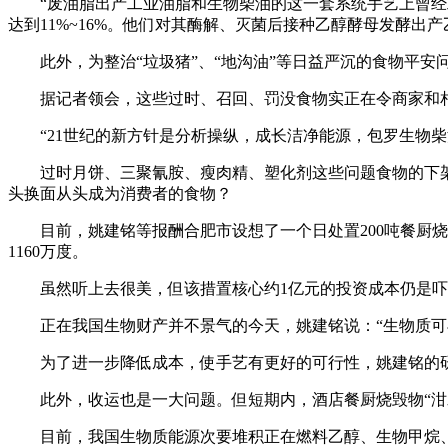
“废油脂出产工业油脂和生物柴油的这一套系统手艺上曾经工
达到11%~16%。他们对其酶解、灭菌后接种乙醇酵母发酵出产
此外，为整治“垃圾猪”、“地沟油”等日益严沉的食物平安
据记者领会，这些过时、召回、罚没食物实正在令商家和相
“21世纪的新方针是分析操纵，成长洁净能源，包罗生物柴
过时月饼、三聚氰胺、瘦肉精、塑化剂这些问题食物的下架
头换面从头成为消费者的食物？
目前，姚建铭等报酬合肥市设想了一个日处置200吨餐厨烧毁物的
1160万度。
虽然听上去很美，但该措置核心约1亿元的投资成本仍是吓退
正在我国生物财产并不景气的今天，姚建铭说：“生物质可再
为了进一步降低成本，使手艺有更好的可行性，姚建铭的研究小
此外，收运也是一大问题。但短期内，酒店餐厨烧毁物“泔水
目前，我国生物质能源次要堆积正在燃料乙醇、生物甲烷、