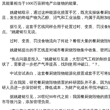
其能量相当于1000万亩耕地产出做物的能量。
姚建铭暗示，通过这种能源化措置手艺，既充实操纵餐厨烧
且，发生的终端产物为乙醇、沼气和工业油脂，均属于高附加
据引见，这套手艺线同样合用于处置过时、变质、罚没食物。
点。”姚建铭引见说。
过时、变质、罚没食物流向了何处？餐馆大量的餐厨烧毁物
姚建铭提出的手艺线是对城市餐厨烧毁物集中收集、密闭运
“焦点问题是投入。”姚建铭引见道，大型沼气工程的制价是
状了，需要进一步把产气率提高，找到使用冲破口。”？。
中试尝试表白，这套餐厨烧毁物能源化措置成套手艺可将烧毁
正在我国，研究餐厨烧毁物措置的科研团队并不多。因为烧
研人员进一步深切研究，降低成本，为财产化成长寻找冲破口
据姚建铭引见，20世纪90年代之前：我国餐厨烧毁物的措
市导致污染，添加管理负荷。