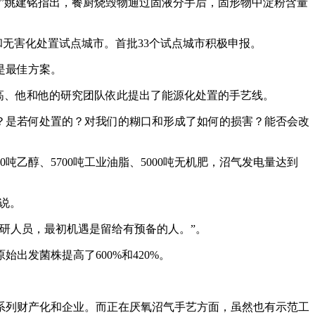
”姚建铭指出，餐厨烧毁物通过固液分手后，固形物中淀粉含量
无害化处置试点城市。首批33个试点城市积极申报。
是最佳方案。
高、他和他的研究团队依此提出了能源化处置的手艺线。
是若何处置的？对我们的糊口和形成了如何的损害？能否会改
吨乙醇、5700吨工业油脂、5000吨无机肥，沼气发电量达到
说。
研人员，最初机遇是留给有预备的人。”。
发菌株提高了600%和420%。
列财产化和企业。而正在厌氧沼气手艺方面，虽然也有示范工