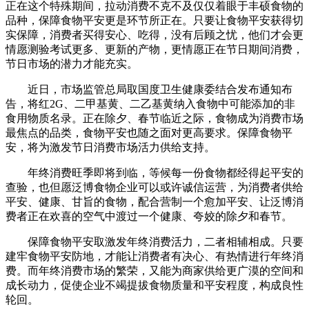
正在这个特殊期间，拉动消费不克不及仅仅着眼于丰硕食物的
品种，保障食物平安更是环节所正在。只要让食物平安获得切
实保障，消费者买得安心、吃得，没有后顾之忧，他们才会更
情愿测验考试更多、更新的产物，更情愿正在节日期间消费，
节日市场的潜力才能充实。
近日，市场监管总局取国度卫生健康委结合发布通知布
告，将红2G、二甲基黄、二乙基黄纳入食物中可能添加的非
食用物质名录。正在除夕、春节临近之际，食物成为消费市场
最焦点的品类，食物平安也随之面对更高要求。保障食物平
安，将为激发节日消费市场活力供给支持。
年终消费旺季即将到临，等候每一份食物都经得起平安的
查验，也但愿泛博食物企业可以或许诚信运营，为消费者供给
平安、健康、甘旨的食物，配合营制一个愈加平安、让泛博消
费者正在欢喜的空气中渡过一个健康、夸姣的除夕和春节。
保障食物平安取激发年终消费活力，二者相辅相成。只要
建牢食物平安防地，才能让消费者有决心、有热情进行年终消
费。而年终消费市场的繁荣，又能为商家供给更广漠的空间和
成长动力，促使企业不竭提拔食物质量和平安程度，构成良性
轮回。