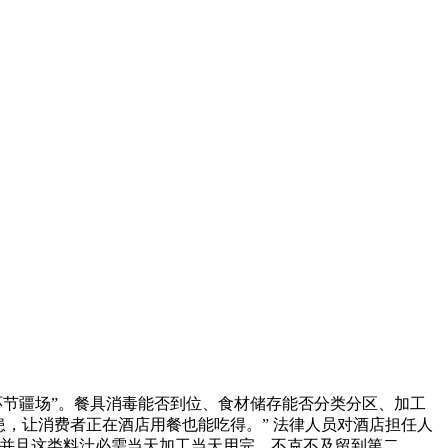
节疆场”。餐具消毒能否到位、食材储存能否分类分区、加工
，让消费者正在酒店用餐也能吃得。” 法律人员对酒店担任人
，并且这类料汁必需当天加工当天用完，不克不及留到第二