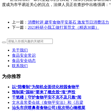
度成为市平易近关心的沉点，法律人员正在查抄中出格强调：
上一篇：
消费时评 建牢食物平安基石 激发节日消费活力
下一篇：
2023科研小我工做打算范文（精选30篇）
关于我们
食品安全常识
食品安全动态
联系我们
为你推荐
以“陪餐制”为契机全面优化校园食物平
预制菜“国标”要来了概念股“涨”声投
千笔楼｜守护食物平安不克不及只靠“闻
文水县常委会就《食物平安法》和《吕梁
汕头市庆喷鼻斋食物公司1批次明心橄榄菜