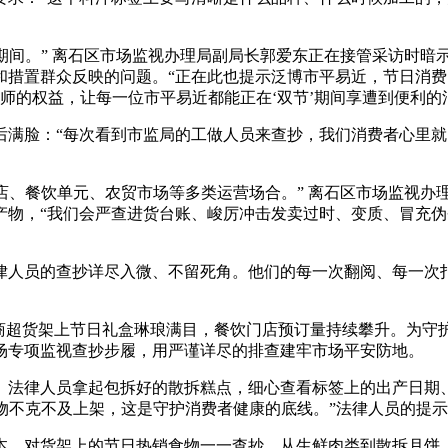
期间。” 离石区市场监视办理局副局长郭爱东正在接管采访时暗
和措置群众反映的问题。“正在此也提示泛博市平易近，节日消
大师的权益，让每一位市平易近都能正在‘双节’期间享遭到便利的
脸：“每次看到市监局的工做人员来查抄，我们消费者心里就
店、餐饮单元、农贸市场等多类运营场合。” 离石区市场监视办
物，“我们会严查进货台账、峻厉冲击发卖过时、变质、冒充伪
人员的查抄详尽入微、不留死角。他们的每一次翻阅、每一次扣
超货架上节日礼盒琳琅满目，餐饮门店预订量持续攀升。为守护
场专项监视查抄步履，用严谨详尽的排查建牢市场平安防地。
法律人员拿起包拆好的散拆糕点，细心查看标签上的出产日期、
食物不克不及上架，这是守护消费者健康的底线。”法律人员的提
，对货架上的节日热销食物一一查抄，从生鲜肉类到散拆月饼，