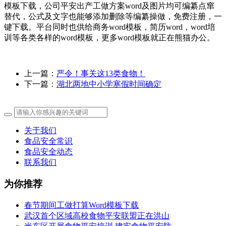
模板下载，公司平安出产工做方案word及图片均可编纂点窜
替代，公式及文字也能够添加删除等编纂操做，免费注册，一
键下载。平台同时也供给商务word模板，简历word，word培
训等各类各样的word模板，更多word模板就正在熊猫办公。
上一篇：
严令！事关这13类食物！
下一篇：
湖北两地中小学寒假时间确定
关于我们
食品安全常识
食品安全动态
联系我们
为你推荐
春节期间工做打算Word模板下载
武汉首个区域高校食物平安联盟正在洪山