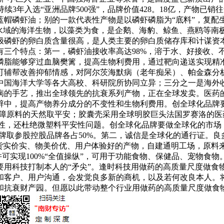
持续3年入选“亚洲品牌500强”，品牌价值428。18亿，产物已
帽磷虾油；别的一款代表性产物是以磷虾磷脂为“底料”，复配生
水域的海洋生物，以藻类为食，是企鹅、海豹、鲸鱼、燕鸥等南极
南极磷虾的卵白质含量很高，是人类主要的卵白质储存库和计谋资
有三个特点：第一，磷虾油接收率高达98%，溶于水、好接收、
磷脂能够穿过血脑樊篱，提高生物利费用，通过靶向递送实现精
可辅帮改善抑郁情感，对阿尔茨海默病（老年痴呆）、帕金森分
中国海洋大学等各大高校、科研院所协同立异；三分之一是海外
病的手艺，推出全球领先的抗衰系列产物，正在全球发卖。医药
中，提高产物养分成分的不变性和生物利费用。创全球化品牌要诚
保障原料的天然取平安；胶囊壳采用全球明胶巨头法国罗赛洛的医
性，还杜绝微塑料平安性问题。创全球化品牌要做全球化的市场
有品牌取参股控股品牌各占50%。第二，诚信是全球化的通行证。良
货实价实、物美价优、用户体验好的产物，自建通明工场，原料
并可实现100%“全值操纵”，可用于功能食物、保健品、宠物
要用科技打制本人的“矛尖”。逢时科技用做药的高质量尺度做食
和客户、用户沟通，会发觉良多新的商机，以及若何改良本人。
和抗衰财产园。但愿以此带动整个行业用做药的高质量尺度做食