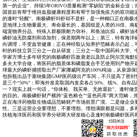
第一的企业”、持续5年ORIVO质量检测“零缺陷”的金标企业；
国首款有帮于维持血脂健康程度和有帮于加强免疫力的双功能蓝
的逢时“轻醒”。南极磷虾叫虾却不是虾，是一种糊口正在南极
是地球上生物量最大、寿命最长的，基因组是人类的16倍。
端宠物养分品、特殊人群极限耐力弥补。和鱼油比拟，磷虾油
磷虾油无防腐剂和添加剂，保质期两年以上；第三，特有海洋
向调理，不变血管健康；正在神经取认知养护范畴表示凸起，
时的科技立异三分之一自从研发；三分之一取中国药科大学、
学家方博士多年研究的南极磷虾匹敌衰老以及防止阿尔茨海默
多夫大学合做，将医药的脂质体和磷脂复合手艺使用到产物开辟
球最大的磷虾捕捞取出产厂家挪威阿克的100%纯油，从泉源
包拆瓶出品于塞纳集团GMP医药级出产车间，不只提高了密封
是三个“50%”：即海外发卖取国内发卖各占50%、线%、自
一？现实上就一句话，“你体检、我买单、无效退款”。逢时做
的目的。南极磷虾财产横跨“蓝色粮仓”“蓝色药库”两大范畴，
正在海洋药物取生物成品范畴财产市场前景广漠。二是做企业
性。三是运营企业要理想，不要埋怨。埋怨满眼都是问题，多
扶植海洋医药和医学养分研两大研发核心及逢时南极磷虾医药