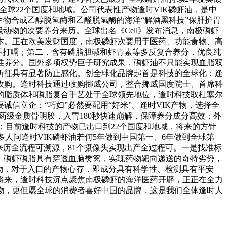
销往全球22个国度和地域。公司代表性产物逢时VIK磷虾油，是中
物合成乙醇脱氢酶和乙醛脱氢酶的海洋“解酒黑科技”保肝护胃
动物的次要养分来历。全球出名《Cell》发布消息，南极磷虾
本。正在欧美发财国度，南极磷虾次要用于医药、功能食物、高
不打嗝；第二，含有磷脂胆碱和虾青素等多反复合养分，优良纯
准养分。国外多项权势巨子研究成果，磷虾油不只能实现血脂双
析征具有显著防止感化。创全球化品牌起首是科技的全球化：逢
收购。逢时科技通过收购挪威公司，整合挪威国度院士、首席科
的脂质体和磷脂复合手艺处于全球领先地位，逢时科技取杜塞尔
信立企：“巧妇”必然要配用“好米”。逢时VIK产物，选择全
药级金质骨明胶，入胃180秒快速崩解，保障养分成分高效；外
：目前逢时科技的产物已出口到22个国度和地域，将来的方针
多人问逢时VIK磷虾油若何5年做到中国第一、6年做到全球第
来历全流程可溯源，81个摄像头实现出产全过程可。一是找准标
食物。磷虾磷脂具有穿透血脑樊篱，实现药物靶向递送的奇特劣势，
物，对于入口的产物心存，即成分具有科学性、检测具有平安
将来，逢时科技沉点聚焦南极磷虾的海洋医药开辟，正正在全力
物，更但愿全球的消费者喜好中国的品牌，这是我们全体逢时人