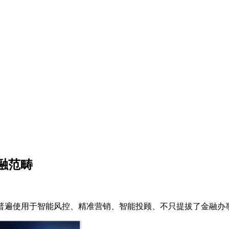
融范畴
遍使用于智能风控、精准营销、智能投顾、不只提拔了金融办