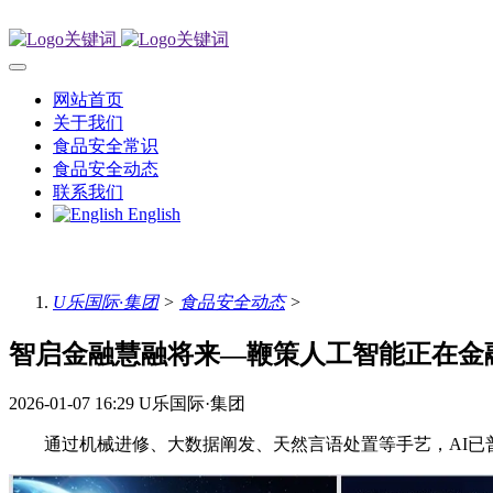
网站首页
关于我们
食品安全常识
食品安全动态
联系我们
English
U乐国际·集团
>
食品安全动态
>
智启金融慧融将来—鞭策人工智能正在金
2026-01-07 16:29
U乐国际·集团
通过机械进修、大数据阐发、天然言语处置等手艺，AI已普