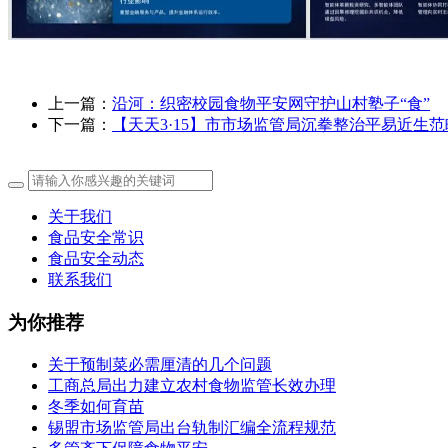
上一篇：
沿河：织密校园食物平安网守护山村塾子“食”
下一篇：
【天天3·15】市市场监管局沉拳整治平易近生范
关于我们
食品安全常识
食品安全动态
联系我们
为你推荐
关于预制菜必需厘清的几个问题
工商总局出力建立农村食物监管长效办理
冬季如何育苗
锡盟市场监管局出台轨制汇编全流程规范