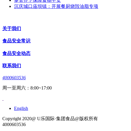
多管齐下保障食物平安
沉庆城口庙坝镇：开展餐厨烧毁油脂专项
关于我们
食品安全常识
食品安全动态
联系我们
4000603536
周一至周六：8:00~17:00
English
Copyright 2020@ U乐国际·集团食品@版权所有
4000603536