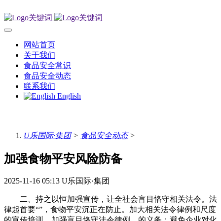
网站首页
关于我们
食品安全常识
食品安全动态
联系我们
English
U乐国际·集团
>
食品安全动态
>
加强食物平安风险防备
2025-11-16 05:13
U乐国际·集团
二、持之以恒加强宣传，让全社会盲目恪守相关法令。法
律起首要“”，食物平安沉正在防止。加大相关法令律例和尺度
的宣传培训，加强盲目恪守法令律例、的义务；避免企业对化