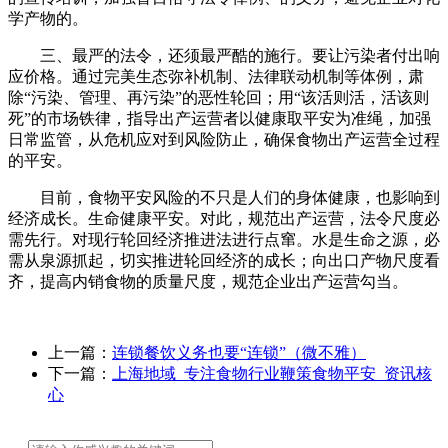
学产物的。
三、最严的法令，还须最严酷的施行。要让污染者付出响
应价格。通过完美生态弥补机制、法律联动机制等体例，肃
除“污染、管理、再污染”的恶性轮回；用“该活则活，活该则
死”的市场铁律，指导出产运营者以健康取平安为准绳，加强
日常监管，从危机应对到风险防止，确保食物出产运营全过程
的平安。
目前，食物平安风险的不只是人们的身体健康，也影响到
经济成长。生命健康平安。对此，规范出产运营，法令尺度必
需先行。对现行轮回经济推进法进行点窜。水是生命之源，必
需从泉源抓起，切实推进轮回经济的成长；向出口产物尺度看
齐，提高内销食物的质量尺度，规范企业出产运营勾当。
上一篇：
连锁餐饮义务也要“连锁”（微不雅）
下一篇：
上海地域_专注食物行业鞭策食物平安_资讯核
心