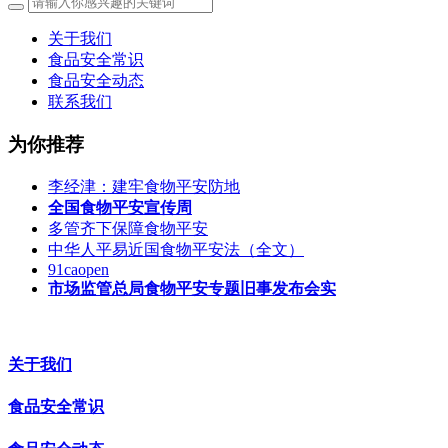
关于我们
食品安全常识
食品安全动态
联系我们
为你推荐
李经津：建牢食物平安防地
全国食物平安宣传周
多管齐下保障食物平安
中华人平易近国食物平安法（全文）
91caopen
市场监管总局食物平安专题旧事发布会实
关于我们
食品安全常识