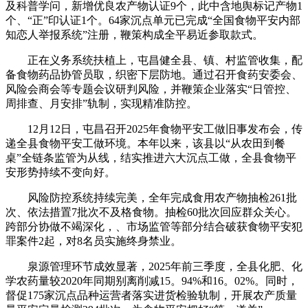
及科普学问，新增优良农产物认证9个，此中含地舆标记产物1
个、“正”印认证1个。64家沉点单元已完成“全国食物平安内部
知恋人举报系统”注册，鞭策构成全平易近参取款式。
正在义务系统扶植上，屯昌健全县、镇、村监管收集，配
备食物药品协管员取，织密下层防地。通过召开食药安委会、
风险会商会等专题会议研判风险，并鞭策企业落实“日管控、
周排查、月安排”轨制，实现精准防控。
12月12日，屯昌召开2025年食物平安工做旧事发布会，传
递全县食物平安工做环境。本年以来，该县以“从农田到餐
桌”全链条监管为从线，结实推进六大沉点工做，全县食物平
安形势持续不变向好。
风险防控系统持续完美，全年完成食用农产物抽检261批
次、依法措置7批次不及格食物。抽检60批次回应群众关心。
跨部分协做不竭深化，、市场监管等部分结合破获食物平安犯
罪案件2起，对8名员实施终身禁业。
泉源管理环节成效显著，2025年前三季度，全县化肥、化
学农药量较2020年同期别离削减15。94%和16。02%。同时，
督促175家沉点品种运营者落实进货检验轨制，开展农产质量