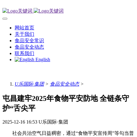
网站首页
关于我们
食品安全常识
食品安全动态
联系我们
English
U乐国际·集团
>
食品安全动态
>
屯昌建牢2025年食物平安防地 全链条守
护“舌尖平
2025-12-16 16:53
U乐国际·集团
社会共治空气日益稠密，通过“食物平安宣传周”等勾当普