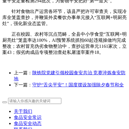
量平安定量检测294批次，为食物平安把好“第一道关”。
针对食物出产运营各环节，该县严把许可审查关，实现冷
库全笼盖查抄，并鞭策外卖餐饮办事单元接入“互联网+明厨亮
灶”，强化新业态监管。
正在校园、农村等沉点范畴，全县中小学食堂“互联网+明
厨亮灶”笼盖率达100%，AI预警系统抓拍60起违规操做均完成
整改；农村冒充伪劣食物整治中，查抄运营单元1161家次，立
案43；假劣肉成品专项整治查处私屠滥宰案件18。
上一篇：
陕铁院党建引领校园食安共治 竞赛淬炼食安防
地
下一篇：
守护“舌尖平安”！国度摆设加强除夕春节和全
关于我们
食品安全常识
食品安全动态