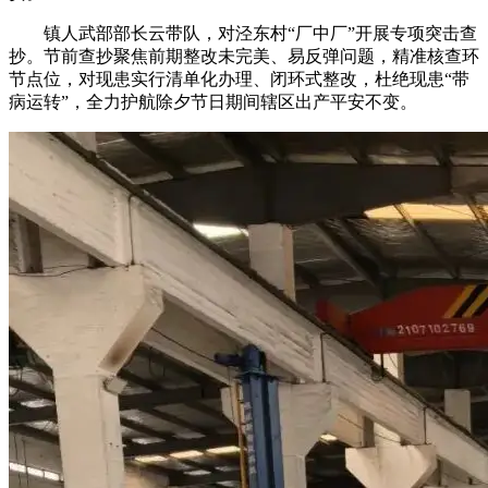
镇人武部部长云带队，对泾东村“厂中厂”开展专项突击查
抄。节前查抄聚焦前期整改未完美、易反弹问题，精准核查环
节点位，对现患实行清单化办理、闭环式整改，杜绝现患“带
病运转”，全力护航除夕节日期间辖区出产平安不变。