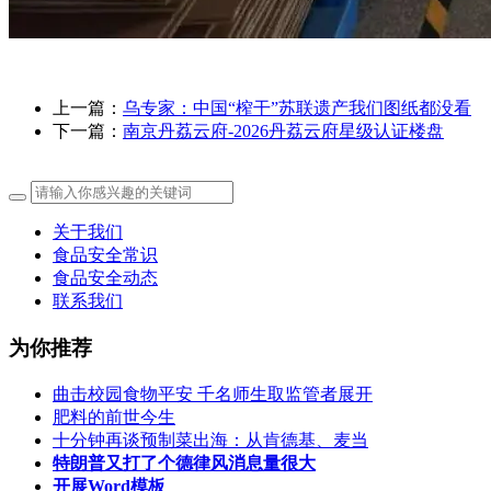
上一篇：
乌专家：中国“榨干”苏联遗产我们图纸都没看
下一篇：
南京丹荔云府-2026丹荔云府星级认证楼盘
关于我们
食品安全常识
食品安全动态
联系我们
为你推荐
曲击校园食物平安 千名师生取监管者展开
肥料的前世今生
十分钟再谈预制菜出海：从肯德基、麦当
特朗普又打了个德律风消息量很大
开展Word模板